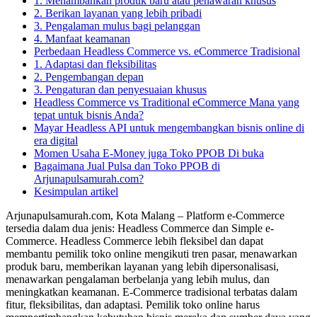
1. Menambahkan produk baru atau penawaran khusus
2. Berikan layanan yang lebih pribadi
3. Pengalaman mulus bagi pelanggan
4. Manfaat keamanan
Perbedaan Headless Commerce vs. eCommerce Tradisional
1. Adaptasi dan fleksibilitas
2. Pengembangan depan
3. Pengaturan dan penyesuaian khusus
Headless Commerce vs Traditional eCommerce Mana yang
tepat untuk bisnis Anda?
Mayar Headless API untuk mengembangkan bisnis online di
era digital
Momen Usaha E-Money juga Toko PPOB Di buka
Bagaimana Jual Pulsa dan Toko PPOB di
Arjunapulsamurah.com?
Kesimpulan artikel
Arjunapulsamurah.com, Kota Malang – Platform e-Commerce
tersedia dalam dua jenis: Headless Commerce dan Simple e-
Commerce. Headless Commerce lebih fleksibel dan dapat
membantu pemilik toko online mengikuti tren pasar, menawarkan
produk baru, memberikan layanan yang lebih dipersonalisasi,
menawarkan pengalaman berbelanja yang lebih mulus, dan
meningkatkan keamanan. E-Commerce tradisional terbatas dalam
fitur, fleksibilitas, dan adaptasi. Pemilik toko online harus