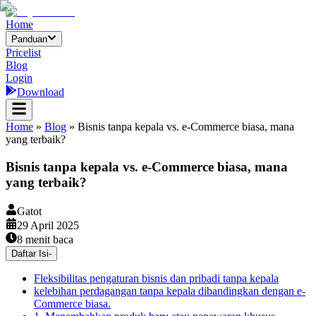
Home
Panduan
Pricelist
Blog
Login
Download
Home
»
Blog
»
Bisnis tanpa kepala vs. e-Commerce biasa, mana
yang terbaik?
Bisnis tanpa kepala vs. e-Commerce biasa, mana
yang terbaik?
Gatot
29 April 2025
8
menit baca
Daftar Isi
-
Fleksibilitas pengaturan bisnis dan pribadi tanpa kepala
kelebihan perdagangan tanpa kepala dibandingkan dengan e-
Commerce biasa.