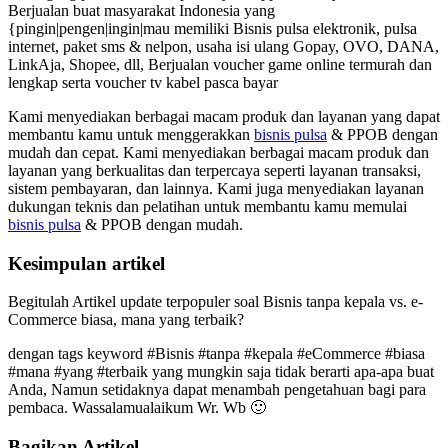
Berjualan buat masyarakat Indonesia yang
{pingin|pengen|ingin|mau memiliki Bisnis pulsa elektronik, pulsa
internet, paket sms & nelpon, usaha isi ulang Gopay, OVO, DANA,
LinkAja, Shopee, dll, Berjualan voucher game online termurah dan
lengkap serta voucher tv kabel pasca bayar
Kami menyediakan berbagai macam produk dan layanan yang dapat
membantu kamu untuk menggerakkan
bisnis pulsa
& PPOB dengan
mudah dan cepat. Kami menyediakan berbagai macam produk dan
layanan yang berkualitas dan terpercaya seperti layanan transaksi,
sistem pembayaran, dan lainnya. Kami juga menyediakan layanan
dukungan teknis dan pelatihan untuk membantu kamu memulai
bisnis pulsa
& PPOB dengan mudah.
Kesimpulan artikel
Begitulah Artikel update terpopuler soal Bisnis tanpa kepala vs. e-
Commerce biasa, mana yang terbaik?
dengan tags keyword #Bisnis #tanpa #kepala #eCommerce #biasa
#mana #yang #terbaik yang mungkin saja tidak berarti apa-apa buat
Anda, Namun setidaknya dapat menambah pengetahuan bagi para
pembaca. Wassalamualaikum Wr. Wb 🙂
Bagikan Artikel