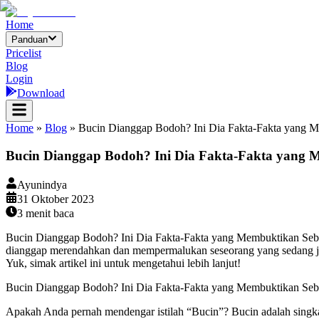
Home
Panduan
Pricelist
Blog
Login
Download
Home
»
Blog
»
Bucin Dianggap Bodoh? Ini Dia Fakta-Fakta yang 
Bucin Dianggap Bodoh? Ini Dia Fakta-Fakta yang 
Ayunindya
31 Oktober 2023
3
menit baca
Bucin Dianggap Bodoh? Ini Dia Fakta-Fakta yang Membuktikan Sebalikn
dianggap merendahkan dan mempermalukan seseorang yang sedang ja
Yuk, simak artikel ini untuk mengetahui lebih lanjut!
Bucin Dianggap Bodoh? Ini Dia Fakta-Fakta yang Membuktikan Seb
Apakah Anda pernah mendengar istilah “Bucin”? Bucin adalah singk