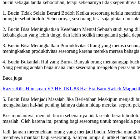
bucin sebagai tanda kebodohan, tetapi sebenarnya tidak sepenuhnya b
1. Bucin Tidak Selalu Berarti Bodoh Ketika seseorang terlalu mencint
orang tersebut bodoh. Sebenarnya, seseorang bisa saja pintar dan suks
2. Bucin Bisa Meningkatkan Kesehatan Mental Sebuah studi yang dil
kebahagiaan yang lebih tinggi dan lebih sedikit mengalami gejala dep
3. Bucin Bisa Meningkatkan Produktivitas Orang yang merasa senang 
meningkatkan produktivitas seseorang karena mereka merasa bahagia
4. Bucin Bukanlah Hal yang Buruk Banyak orang menganggap bucin se
Yang penting adalah bagaimana cara seseorang mengelola perasaan te
Baca juga
Razer Rilis Huntsman V3 HE TKL 8KHz: Era Baru Switch Magnetik
5. Bucin Bisa Menjadi Masalah Jika Berlebihan Meskipun menjadi buci
mengabaikan hal-hal penting lainnya dalam hidup mereka, seperti pek
Kesimpulannya, menjadi bucin sebenarnya tidak selalu berarti bodoh.
masalah. Oleh karena itu, penting bagi seseorang untuk mengelola per
Jadi, jangan meremehkan orang yang menjadi bucin. Mereka mungkin le
membawa manfaat bagi seseorang. Sampai jumpa di artikel menarik l