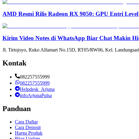
AMD Resmi Rilis Radeon RX 9050: GPU Entri Level
Kirim Video Notes di WhatsApp Biar Chat Makin Hi
Jl. Tirtojoyo, Ruko Alfamart No.15D, RT05/RW06, Kel. Landungsari
Kontak
082257555999
082257555999
Helpdesk_Arjuna
infoArjunaPulsa
Panduan
Cara Daftar
Cara Deposit
Harga Produk
Blog Update