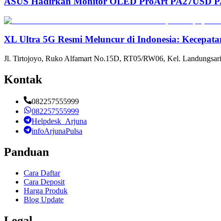
ASUS Hadirkan Monitor OLED ProArt PA27USD PA3
XL Ultra 5G Resmi Meluncur di Indonesia: Kecepata
Jl. Tirtojoyo, Ruko Alfamart No.15D, RT05/RW06, Kel. Landungsari
Kontak
082257555999
082257555999
Helpdesk_Arjuna
infoArjunaPulsa
Panduan
Cara Daftar
Cara Deposit
Harga Produk
Blog Update
Legal