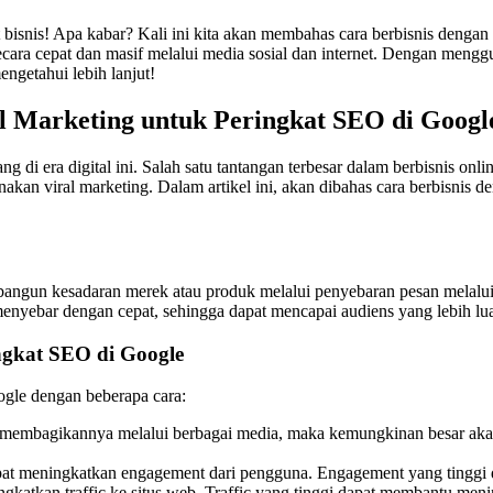
isnis! Apa kabar? Kali ini kita akan membahas cara berbisnis dengan m
a cepat dan masif melalui media sosial dan internet. Dengan mengguna
ngetahui lebih lanjut!
l Marketing untuk Peringkat SEO di Googl
ang di era digital ini. Salah satu tantangan terbesar dalam berbisnis 
akan viral marketing. Dalam artikel ini, akan dibahas cara berbisnis
angun kesadaran merek atau produk melalui penyebaran pesan melalui b
menyebar dengan cepat, sehingga dapat mencapai audiens yang lebih l
ngkat SEO di Google
gle dengan beberapa cara:
mbagikannya melalui berbagai media, maka kemungkinan besar akan me
pat meningkatkan engagement dari pengguna. Engagement yang tinggi
gkatkan traffic ke situs web. Traffic yang tinggi dapat membantu men