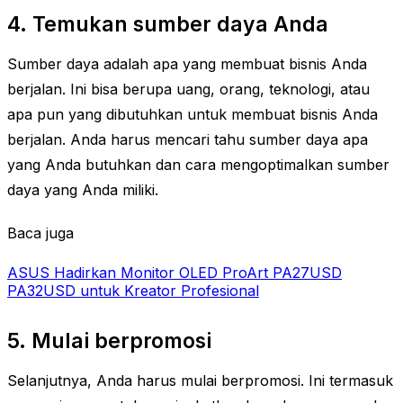
4. Temukan sumber daya Anda
Sumber daya adalah apa yang membuat bisnis Anda
berjalan. Ini bisa berupa uang, orang, teknologi, atau
apa pun yang dibutuhkan untuk membuat bisnis Anda
berjalan. Anda harus mencari tahu sumber daya apa
yang Anda butuhkan dan cara mengoptimalkan sumber
daya yang Anda miliki.
Baca juga
ASUS Hadirkan Monitor OLED ProArt PA27USD
PA32USD untuk Kreator Profesional
5. Mulai berpromosi
Selanjutnya, Anda harus mulai berpromosi. Ini termasuk