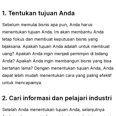
1. Tentukan tujuan Anda
Sebelum memulai bisnis apa pun, Anda harus
menentukan tujuan Anda. Ini akan membantu Anda
tetap fokus dan membuat keputusan bisnis yang
bijaksana. Apakah tujuan Anda adalah untuk membuat
uang? Apakah Anda ingin menjadi pemimpin di bidang
Anda? Apakah Anda ingin membangun bisnis yang bisa
bertahan lama? Dengan menentukan tujuan Anda, Anda
dapat lebih mudah menentukan cara yang paling efektif
untuk mencapainya.
2. Cari informasi dan pelajari industri
Setelah Anda menentukan tujuan Anda, selanjutnya