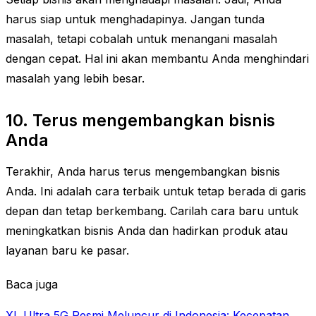
harus siap untuk menghadapinya. Jangan tunda
masalah, tetapi cobalah untuk menangani masalah
dengan cepat. Hal ini akan membantu Anda menghindari
masalah yang lebih besar.
10. Terus mengembangkan bisnis
Anda
Terakhir, Anda harus terus mengembangkan bisnis
Anda. Ini adalah cara terbaik untuk tetap berada di garis
depan dan tetap berkembang. Carilah cara baru untuk
meningkatkan bisnis Anda dan hadirkan produk atau
layanan baru ke pasar.
Baca juga
XL Ultra 5G Resmi Meluncur di Indonesia: Kecepatan