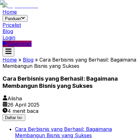
Home
Panduan
Pricelist
Blog
Login
Download
Home
»
Blog
»
Cara Berbisnis yang Berhasil: Bagaimana
Membangun Bisnis yang Sukses
Cara Berbisnis yang Berhasil: Bagaimana
Membangun Bisnis yang Sukses
Alisha
26 April 2025
4
menit baca
Daftar Isi
-
Cara Berbisnis yang Berhasil: Bagaimana
Membangun Bisnis yang Sukses