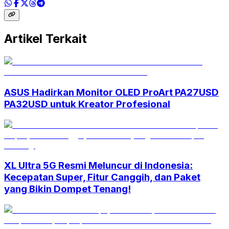
Artikel Terkait
ASUS Hadirkan Monitor OLED ProArt PA27USD
PA32USD untuk Kreator Profesional
XL Ultra 5G Resmi Meluncur di Indonesia:
Kecepatan Super, Fitur Canggih, dan Paket
yang Bikin Dompet Tenang!