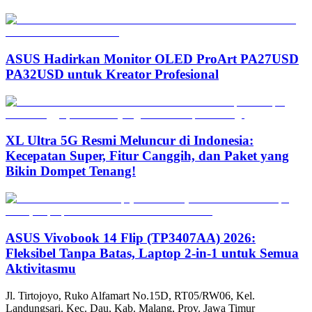
ASUS Hadirkan Monitor OLED ProArt PA27USD
PA32USD untuk Kreator Profesional
XL Ultra 5G Resmi Meluncur di Indonesia:
Kecepatan Super, Fitur Canggih, dan Paket yang
Bikin Dompet Tenang!
ASUS Vivobook 14 Flip (TP3407AA) 2026:
Fleksibel Tanpa Batas, Laptop 2-in-1 untuk Semua
Aktivitasmu
Jl. Tirtojoyo, Ruko Alfamart No.15D, RT05/RW06, Kel.
Landungsari, Kec. Dau, Kab. Malang, Prov. Jawa Timur