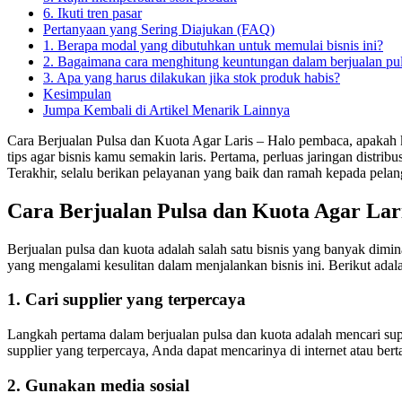
6. Ikuti tren pasar
Pertanyaan yang Sering Diajukan (FAQ)
1. Berapa modal yang dibutuhkan untuk memulai bisnis ini?
2. Bagaimana cara menghitung keuntungan dalam berjualan pul
3. Apa yang harus dilakukan jika stok produk habis?
Kesimpulan
Jumpa Kembali di Artikel Menarik Lainnya
Cara Berjualan Pulsa dan Kuota Agar Laris – Halo pembaca, apakah 
tips agar bisnis kamu semakin laris. Pertama, perluas jaringan distr
Terakhir, selalu berikan pelayanan yang baik dan ramah kepada pelan
Cara Berjualan Pulsa dan Kuota Agar Lar
Berjualan pulsa dan kuota adalah salah satu bisnis yang banyak dim
yang mengalami kesulitan dalam menjalankan bisnis ini. Berikut adala
1. Cari supplier yang terpercaya
Langkah pertama dalam berjualan pulsa dan kuota adalah mencari sup
supplier yang terpercaya, Anda dapat mencarinya di internet atau be
2. Gunakan media sosial