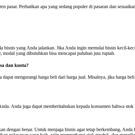
ren pasar. Perhatikan apa yang sedang populer di pasaran dan sesuai
 bisnis yang Anda jalankan. Jika Anda ingin memulai bisnis kecil-keci
r, modal yang dibutuhkan bisa mencapai puluhan juta rupiah.
sa dan kuota?
pat mengurangi harga beli dari harga jual. Misalnya, jika harga beli 
 Anda. Anda juga dapat memberitahukan kepada konsumen bahwa stok p
kukan dengan benar. Untuk menjaga bisnis agar tetap berkembang, Anda 
pelayanan yang baik, rajin memperbarui stok produk, dan mengikuti 