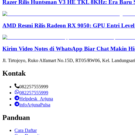
Razer Rilis Huntsman V3 HE TKL 8KHz: Era Baru S
AMD Resmi Rilis Radeon RX 9050: GPU Entri Level
Kirim Video Notes di WhatsApp Biar Chat Makin Hi
Jl. Tirtojoyo, Ruko Alfamart No.15D, RT05/RW06, Kel. Landungsari
Kontak
082257555999
082257555999
Helpdesk_Arjuna
infoArjunaPulsa
Panduan
Cara Daftar