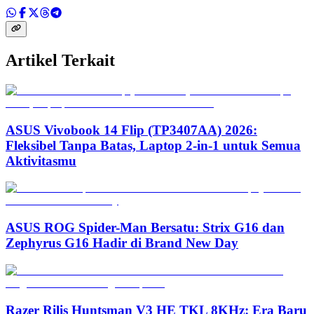
Artikel Terkait
ASUS Vivobook 14 Flip (TP3407AA) 2026:
Fleksibel Tanpa Batas, Laptop 2-in-1 untuk Semua
Aktivitasmu
ASUS ROG Spider-Man Bersatu: Strix G16 dan
Zephyrus G16 Hadir di Brand New Day
Razer Rilis Huntsman V3 HE TKL 8KHz: Era Baru