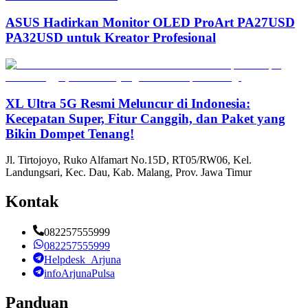
ASUS Hadirkan Monitor OLED ProArt PA27USD
PA32USD untuk Kreator Profesional
XL Ultra 5G Resmi Meluncur di Indonesia:
Kecepatan Super, Fitur Canggih, dan Paket yang
Bikin Dompet Tenang!
Jl. Tirtojoyo, Ruko Alfamart No.15D, RT05/RW06, Kel.
Landungsari, Kec. Dau, Kab. Malang, Prov. Jawa Timur
Kontak
082257555999
082257555999
Helpdesk_Arjuna
infoArjunaPulsa
Panduan