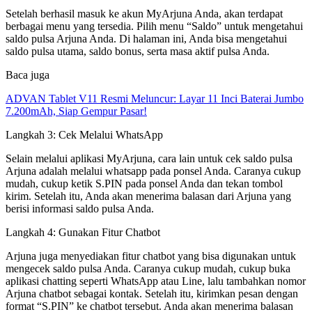
Setelah berhasil masuk ke akun MyArjuna Anda, akan terdapat
berbagai menu yang tersedia. Pilih menu “Saldo” untuk mengetahui
saldo pulsa Arjuna Anda. Di halaman ini, Anda bisa mengetahui
saldo pulsa utama, saldo bonus, serta masa aktif pulsa Anda.
Baca juga
ADVAN Tablet V11 Resmi Meluncur: Layar 11 Inci Baterai Jumbo
7.200mAh, Siap Gempur Pasar!
Langkah 3: Cek Melalui WhatsApp
Selain melalui aplikasi MyArjuna, cara lain untuk cek saldo pulsa
Arjuna adalah melalui whatsapp pada ponsel Anda. Caranya cukup
mudah, cukup ketik S.PIN pada ponsel Anda dan tekan tombol
kirim. Setelah itu, Anda akan menerima balasan dari Arjuna yang
berisi informasi saldo pulsa Anda.
Langkah 4: Gunakan Fitur Chatbot
Arjuna juga menyediakan fitur chatbot yang bisa digunakan untuk
mengecek saldo pulsa Anda. Caranya cukup mudah, cukup buka
aplikasi chatting seperti WhatsApp atau Line, lalu tambahkan nomor
Arjuna chatbot sebagai kontak. Setelah itu, kirimkan pesan dengan
format “S.PIN” ke chatbot tersebut. Anda akan menerima balasan