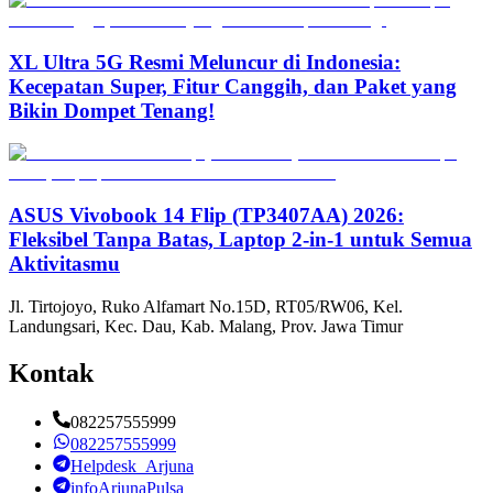
XL Ultra 5G Resmi Meluncur di Indonesia:
Kecepatan Super, Fitur Canggih, dan Paket yang
Bikin Dompet Tenang!
ASUS Vivobook 14 Flip (TP3407AA) 2026:
Fleksibel Tanpa Batas, Laptop 2-in-1 untuk Semua
Aktivitasmu
Jl. Tirtojoyo, Ruko Alfamart No.15D, RT05/RW06, Kel.
Landungsari, Kec. Dau, Kab. Malang, Prov. Jawa Timur
Kontak
082257555999
082257555999
Helpdesk_Arjuna
infoArjunaPulsa