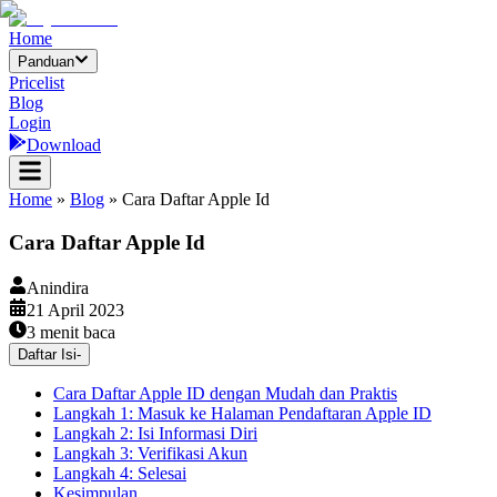
Home
Panduan
Pricelist
Blog
Login
Download
Home
»
Blog
»
Cara Daftar Apple Id
Cara Daftar Apple Id
Anindira
21 April 2023
3
menit baca
Daftar Isi
-
Cara Daftar Apple ID dengan Mudah dan Praktis
Langkah 1: Masuk ke Halaman Pendaftaran Apple ID
Langkah 2: Isi Informasi Diri
Langkah 3: Verifikasi Akun
Langkah 4: Selesai
Kesimpulan