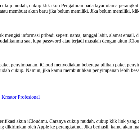
 cukup mudah, cukup klik ikon Pengaturan pada layar utama perangka
u membuat akun baru jika belum memiliki. Jika belum memiliki, klik “
k mengisi informasi pribadi seperti nama, tanggal lahir, alamat email
mudahkanmu saat lupa password atau terjadi masalah dengan akun iClo
h paket penyimpanan. iCloud menyediakan beberapa pilihan paket peny
 sudah cukup. Namun, jika kamu membutuhkan penyimpanan lebih besar
eator Profesional
ifikasi akun iCloudmu. Caranya cukup mudah, cukup klik link yang di
ng dikirimkan oleh Apple ke perangkatmu. Jika berhasil, kamu akan m