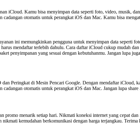
anan iCloud. Kamu bisa menyimpan data seperti foto, video, musik, d
a dan cadangan otomatis untuk perangkat iOS dan Mac. Kamu bisa mengat
yanan ini memungkinkan pengguna untuk menyimpan data seperti foto,
harus mendaftar terlebih dahulu. Cara daftar iCloud cukup mudah dan 
h paket penyimpanan yang sesuai dengan kebutuhanmu. Jangan lupa ju
EO dan Peringkat di Mesin Pencari Google. Dengan mendaftar iCloud, 
dan cadangan otomatis untuk perangkat iOS dan Mac. Jangan lupa share a
dan promo menarik setiap hari. Nikmati koneksi internet yang cepat dan s
an nikmati kemudahan berkomunikasi dengan harga terjangkau. Terima k