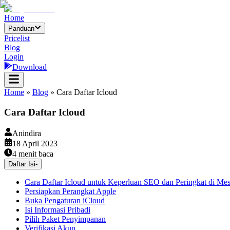
Home
Panduan
Pricelist
Blog
Login
Download
Home
»
Blog
»
Cara Daftar Icloud
Cara Daftar Icloud
Anindira
18 April 2023
4
menit baca
Daftar Isi
-
Cara Daftar Icloud untuk Keperluan SEO dan Peringkat di Mes
Persiapkan Perangkat Apple
Buka Pengaturan iCloud
Isi Informasi Pribadi
Pilih Paket Penyimpanan
Verifikasi Akun