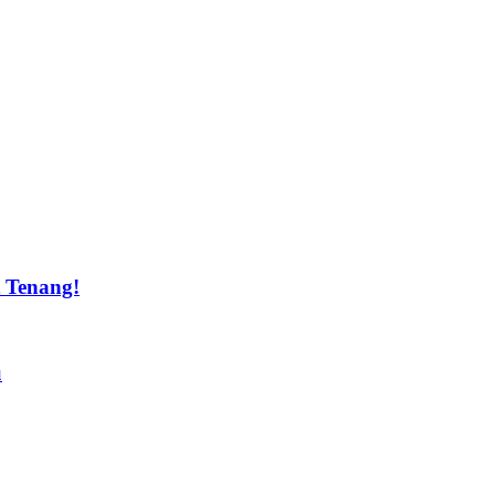
t Tenang!
u