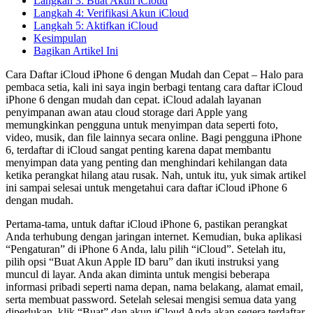
Langkah 3: Buat Akun iCloud
Langkah 4: Verifikasi Akun iCloud
Langkah 5: Aktifkan iCloud
Kesimpulan
Bagikan Artikel Ini
Cara Daftar iCloud iPhone 6 dengan Mudah dan Cepat – Halo para
pembaca setia, kali ini saya ingin berbagi tentang cara daftar iCloud
iPhone 6 dengan mudah dan cepat. iCloud adalah layanan
penyimpanan awan atau cloud storage dari Apple yang
memungkinkan pengguna untuk menyimpan data seperti foto,
video, musik, dan file lainnya secara online. Bagi pengguna iPhone
6, terdaftar di iCloud sangat penting karena dapat membantu
menyimpan data yang penting dan menghindari kehilangan data
ketika perangkat hilang atau rusak. Nah, untuk itu, yuk simak artikel
ini sampai selesai untuk mengetahui cara daftar iCloud iPhone 6
dengan mudah.
Pertama-tama, untuk daftar iCloud iPhone 6, pastikan perangkat
Anda terhubung dengan jaringan internet. Kemudian, buka aplikasi
“Pengaturan” di iPhone 6 Anda, lalu pilih “iCloud”. Setelah itu,
pilih opsi “Buat Akun Apple ID baru” dan ikuti instruksi yang
muncul di layar. Anda akan diminta untuk mengisi beberapa
informasi pribadi seperti nama depan, nama belakang, alamat email,
serta membuat password. Setelah selesai mengisi semua data yang
diperlukan, klik “Buat” dan akun iCloud Anda akan segera terdaftar.