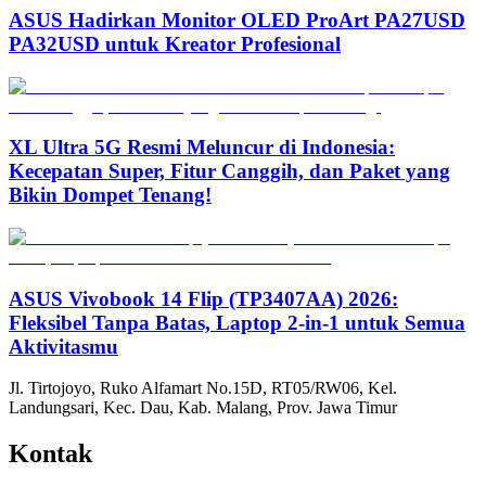
ASUS Hadirkan Monitor OLED ProArt PA27USD
PA32USD untuk Kreator Profesional
XL Ultra 5G Resmi Meluncur di Indonesia:
Kecepatan Super, Fitur Canggih, dan Paket yang
Bikin Dompet Tenang!
ASUS Vivobook 14 Flip (TP3407AA) 2026:
Fleksibel Tanpa Batas, Laptop 2-in-1 untuk Semua
Aktivitasmu
Jl. Tirtojoyo, Ruko Alfamart No.15D, RT05/RW06, Kel.
Landungsari, Kec. Dau, Kab. Malang, Prov. Jawa Timur
Kontak