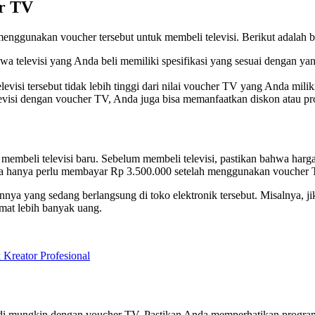
r TV
enggunakan voucher tersebut untuk membeli televisi. Berikut adalah
hwa televisi yang Anda beli memiliki spesifikasi yang sesuai dengan ya
levisi tersebut tidak lebih tinggi dari nilai voucher TV yang Anda milik
visi dengan voucher TV, Anda juga bisa memanfaatkan diskon atau pro
mbeli televisi baru. Sebelum membeli televisi, pastikan bahwa harga te
da hanya perlu membayar Rp 3.500.000 setelah menggunakan voucher T
nnya yang sedang berlangsung di toko elektronik tersebut. Misalnya, 
mat lebih banyak uang.
eator Profesional
i mungkin dengan voucher TV. Pastikan Anda memperhatikan program p