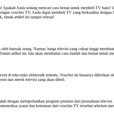
Apakah Anda sedang mencari cara hemat untuk membeli TV baru? Jang
ngan voucher TV, Anda dapat membeli TV yang berkualitas dengan harg
imak artikel ini sampai selesai!
hkan oleh banyak orang. Namun, harga televisi yang cukup tinggi memb
Dalam artikel ini, kita akan membahas cara mudah dan hemat untuk me
si di toko-toko elektronik tertentu. Voucher ini biasanya diberikan ol
enis dan merek televisi yang akan dibeli.
ah dengan memperhatikan program promosi dari perusahaan televisi. Se
k memeriksa syarat dan ketentuan dari voucher TV tersebut sebelum m