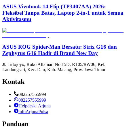
ASUS Vivobook 14 Flip (TP3407AA) 2026:
Fleksibel Tanpa Batas, Laptop 2-in-1 untuk Semua
Aktivitasmu
ASUS ROG Spider-Man Bersatu: Strix G16 dan
Zephyrus G16 Hadir di Brand New Day
Jl. Tirtojoyo, Ruko Alfamart No.15D, RT05/RW06, Kel.
Landungsari, Kec. Dau, Kab. Malang, Prov. Jawa Timur
Kontak
082257555999
082257555999
Helpdesk_Arjuna
infoArjunaPulsa
Panduan