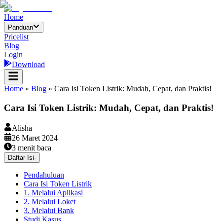
Home
Panduan
Pricelist
Blog
Login
Download
Home
»
Blog
»
Cara Isi Token Listrik: Mudah, Cepat, dan Praktis!
Cara Isi Token Listrik: Mudah, Cepat, dan Praktis!
Alisha
26 Maret 2024
3
menit baca
Daftar Isi
-
Pendahuluan
Cara Isi Token Listrik
1. Melalui Aplikasi
2. Melalui Loket
3. Melalui Bank
Studi Kasus