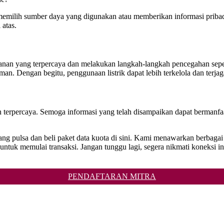
m memilih sumber daya yang digunakan atau memberikan informasi pribad
atas.
ayanan yang terpercaya dan melakukan langkah-langkah pencegahan sepe
aman. Dengan begitu, penggunaan listrik dapat lebih terkelola dan terj
dan terpercaya. Semoga informasi yang telah disampaikan dapat bermanf
lang pulsa dan beli paket data kuota di sini. Kami menawarkan berbaga
emulai transaksi. Jangan tunggu lagi, segera nikmati koneksi inter
PENDAFTARAN MITRA