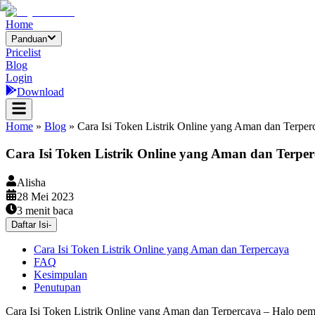
Home
Panduan
Pricelist
Blog
Login
Download
Home
»
Blog
»
Cara Isi Token Listrik Online yang Aman dan Terper
Cara Isi Token Listrik Online yang Aman dan Terpe
Alisha
28 Mei 2023
3
menit baca
Daftar Isi
-
Cara Isi Token Listrik Online yang Aman dan Terpercaya
FAQ
Kesimpulan
Penutupan
Cara Isi Token Listrik Online yang Aman dan Terpercaya – Halo pembaca 