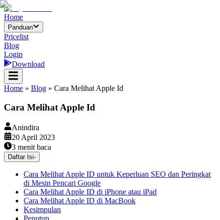
Home
Panduan
Pricelist
Blog
Login
Download
Home
»
Blog
»
Cara Melihat Apple Id
Cara Melihat Apple Id
Anindira
20 April 2023
3
menit baca
Daftar Isi
-
Cara Melihat Apple ID untuk Keperluan SEO dan Peringkat
di Mesin Pencari Google
Cara Melihat Apple ID di iPhone atau iPad
Cara Melihat Apple ID di MacBook
Kesimpulan
Penutup