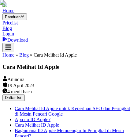
Home
Panduan
Pricelist
Blog
Login
Download
Home
»
Blog
»
Cara Melihat Id Apple
Cara Melihat Id Apple
Anindira
19 April 2023
4
menit baca
Daftar Isi
-
Cara Melihat Id Apple untuk Keperluan SEO dan Peringkat
di Mesin Pencari Google
Apa itu ID Apple?
Cara Melihat ID Apple
Bagaimana ID Apple Mempengaruhi Peringkat di Mesin
Pencari?