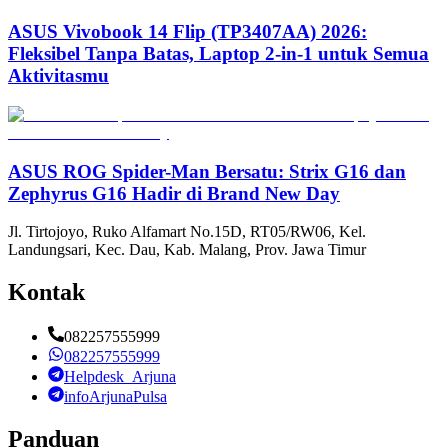
ASUS Vivobook 14 Flip (TP3407AA) 2026:
Fleksibel Tanpa Batas, Laptop 2-in-1 untuk Semua
Aktivitasmu
ASUS ROG Spider-Man Bersatu: Strix G16 dan
Zephyrus G16 Hadir di Brand New Day
Jl. Tirtojoyo, Ruko Alfamart No.15D, RT05/RW06, Kel.
Landungsari, Kec. Dau, Kab. Malang, Prov. Jawa Timur
Kontak
082257555999
082257555999
Helpdesk_Arjuna
infoArjunaPulsa
Panduan