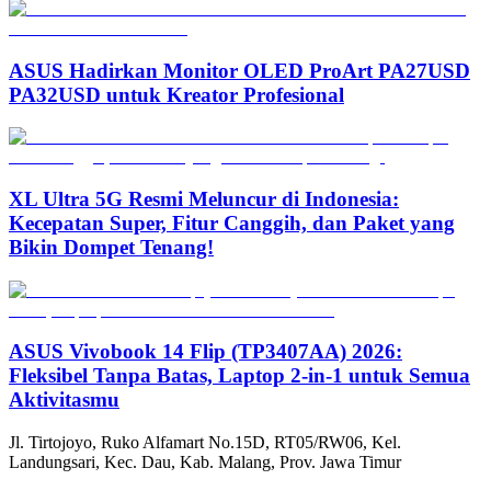
ASUS Hadirkan Monitor OLED ProArt PA27USD
PA32USD untuk Kreator Profesional
XL Ultra 5G Resmi Meluncur di Indonesia:
Kecepatan Super, Fitur Canggih, dan Paket yang
Bikin Dompet Tenang!
ASUS Vivobook 14 Flip (TP3407AA) 2026:
Fleksibel Tanpa Batas, Laptop 2-in-1 untuk Semua
Aktivitasmu
Jl. Tirtojoyo, Ruko Alfamart No.15D, RT05/RW06, Kel.
Landungsari, Kec. Dau, Kab. Malang, Prov. Jawa Timur