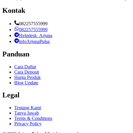
Kontak
082257555999
082257555999
Helpdesk_Arjuna
infoArjunaPulsa
Panduan
Cara Daftar
Cara Deposit
Harga Produk
Blog Update
Legal
Tentang Kami
Tanya Jawab
Terms & Conditions
Privacy Policy