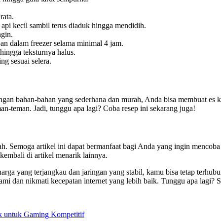
rata.
s api kecil sambil terus diaduk hingga mendidih.
gin.
n dalam freezer selama minimal 4 jam.
 hingga teksturnya halus.
g sesuai selera.
Dengan bahan-bahan yang sederhana dan murah, Anda bisa membuat es kri
n-teman. Jadi, tunggu apa lagi? Coba resep ini sekarang juga!
ah. Semoga artikel ini dapat bermanfaat bagi Anda yang ingin mencoba 
embali di artikel menarik lainnya.
harga yang terjangkau dan jaringan yang stabil, kamu bisa tetap terhu
kami dan nikmati kecepatan internet yang lebih baik. Tunggu apa lagi
 untuk Gaming Kompetitif