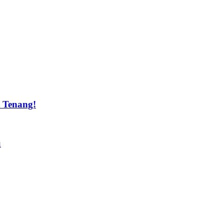
t Tenang!
u