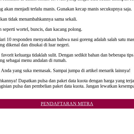
g akan menjadi terlalu manis. Gunakan kecap manis secukupnya saja.
ahkan tidak menambahkannya sama sekali.
seperti wortel, buncis, dan kacang polong.
dari 10 responden menyatakan bahwa nasi goreng adalah salah satu masa
g dikenal dan disukai di luar negeri.
orit keluarga tidaklah sulit. Dengan sedikit bahan dan beberapa tips 
eng sebagai menu andalan di rumah.
a Anda yang suka memasak. Sampai jumpa di artikel menarik lainnya!
hkannya! Dapatkan pulsa dan paket data kuota dengan harga yang terj
n pulsa dan pembelian paket data kuota. Jangan lewatkan kesempatan
PENDAFTARAN MITRA