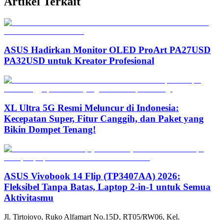
Artikel Terkait
ASUS Hadirkan Monitor OLED ProArt PA27USD
PA32USD untuk Kreator Profesional
XL Ultra 5G Resmi Meluncur di Indonesia:
Kecepatan Super, Fitur Canggih, dan Paket yang
Bikin Dompet Tenang!
ASUS Vivobook 14 Flip (TP3407AA) 2026:
Fleksibel Tanpa Batas, Laptop 2-in-1 untuk Semua
Aktivitasmu
Jl. Tirtojoyo, Ruko Alfamart No.15D, RT05/RW06, Kel.