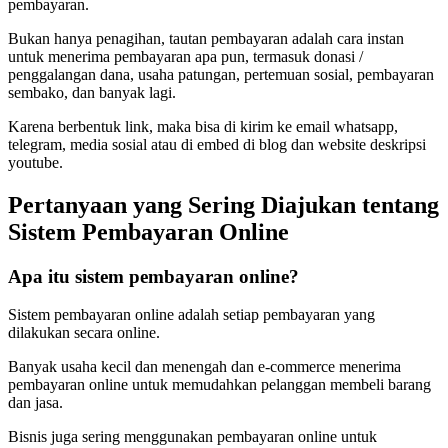
pembayaran.
Bukan hanya penagihan, tautan pembayaran adalah cara instan
untuk menerima pembayaran apa pun, termasuk donasi /
penggalangan dana, usaha patungan, pertemuan sosial, pembayaran
sembako, dan banyak lagi.
Karena berbentuk link, maka bisa di kirim ke email whatsapp,
telegram, media sosial atau di embed di blog dan website deskripsi
youtube.
Pertanyaan yang Sering Diajukan tentang
Sistem Pembayaran Online
Apa itu sistem pembayaran online?
Sistem pembayaran online adalah setiap pembayaran yang
dilakukan secara online.
Banyak usaha kecil dan menengah dan e-commerce menerima
pembayaran online untuk memudahkan pelanggan membeli barang
dan jasa.
Bisnis juga sering menggunakan pembayaran online untuk