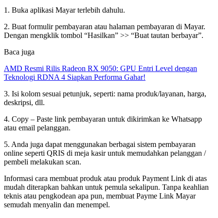
1. Buka aplikasi Mayar terlebih dahulu.
2. Buat formulir pembayaran atau halaman pembayaran di Mayar.
Dengan mengklik tombol “Hasilkan” >> “Buat tautan berbayar”.
Baca juga
AMD Resmi Rilis Radeon RX 9050: GPU Entri Level dengan
Teknologi RDNA 4 Siapkan Performa Gahar!
3. Isi kolom sesuai petunjuk, seperti: nama produk/layanan, harga,
deskripsi, dll.
4. Copy – Paste link pembayaran untuk dikirimkan ke Whatsapp
atau email pelanggan.
5. Anda juga dapat menggunakan berbagai sistem pembayaran
online seperti QRIS di meja kasir untuk memudahkan pelanggan /
pembeli melakukan scan.
Informasi cara membuat produk atau produk Payment Link di atas
mudah diterapkan bahkan untuk pemula sekalipun. Tanpa keahlian
teknis atau pengkodean apa pun, membuat Payme Link Mayar
semudah menyalin dan menempel.