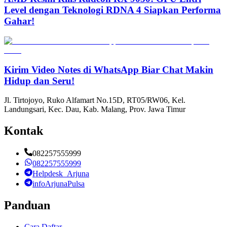
Level dengan Teknologi RDNA 4 Siapkan Performa
Gahar!
Kirim Video Notes di WhatsApp Biar Chat Makin
Hidup dan Seru!
Jl. Tirtojoyo, Ruko Alfamart No.15D, RT05/RW06, Kel.
Landungsari, Kec. Dau, Kab. Malang, Prov. Jawa Timur
Kontak
082257555999
082257555999
Helpdesk_Arjuna
infoArjunaPulsa
Panduan
Cara Daftar