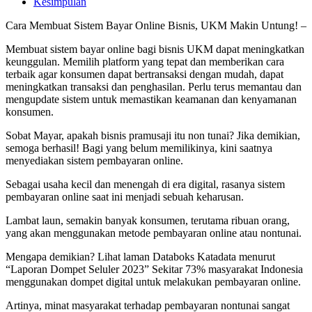
Kesimpulan
Cara Membuat Sistem Bayar Online Bisnis, UKM Makin Untung! –
Membuat sistem bayar online bagi bisnis UKM dapat meningkatkan
keunggulan. Memilih platform yang tepat dan memberikan cara
terbaik agar konsumen dapat bertransaksi dengan mudah, dapat
meningkatkan transaksi dan penghasilan. Perlu terus memantau dan
mengupdate sistem untuk memastikan keamanan dan kenyamanan
konsumen.
Sobat Mayar, apakah bisnis pramusaji itu non tunai? Jika demikian,
semoga berhasil! Bagi yang belum memilikinya, kini saatnya
menyediakan sistem pembayaran online.
Sebagai usaha kecil dan menengah di era digital, rasanya sistem
pembayaran online saat ini menjadi sebuah keharusan.
Lambat laun, semakin banyak konsumen, terutama ribuan orang,
yang akan menggunakan metode pembayaran online atau nontunai.
Mengapa demikian? Lihat laman Databoks Katadata menurut
“Laporan Dompet Seluler 2023” Sekitar 73% masyarakat Indonesia
menggunakan dompet digital untuk melakukan pembayaran online.
Artinya, minat masyarakat terhadap pembayaran nontunai sangat