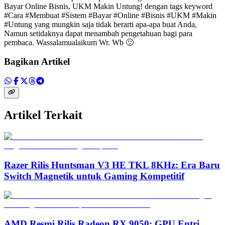
Bayar Online Bisnis, UKM Makin Untung! dengan tags keyword
#Cara #Membuat #Sistem #Bayar #Online #Bisnis #UKM #Makin
#Untung yang mungkin saja tidak berarti apa-apa buat Anda,
Namun setidaknya dapat menambah pengetahuan bagi para
pembaca. Wassalamualaikum Wr. Wb 🙂
Bagikan Artikel
Artikel Terkait
Razer Rilis Huntsman V3 HE TKL 8KHz: Era Baru
Switch Magnetik untuk Gaming Kompetitif
AMD Resmi Rilis Radeon RX 9050: GPU Entri