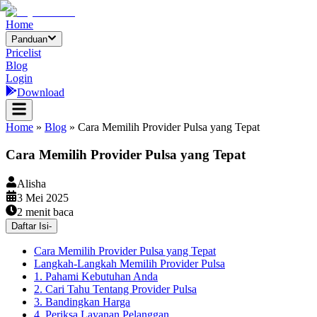
Home
Panduan
Pricelist
Blog
Login
Download
Home
»
Blog
»
Cara Memilih Provider Pulsa yang Tepat
Cara Memilih Provider Pulsa yang Tepat
Alisha
3 Mei 2025
2
menit baca
Daftar Isi
-
Cara Memilih Provider Pulsa yang Tepat
Langkah-Langkah Memilih Provider Pulsa
1. Pahami Kebutuhan Anda
2. Cari Tahu Tentang Provider Pulsa
3. Bandingkan Harga
4. Periksa Layanan Pelanggan