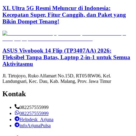
XL Ultra 5G Resmi Meluncur di Indonesia:
Kecepatan Super, Fitur Canggih, dan Paket yang
Bikin Dompet Tenang!
ASUS Vivobook 14 Flip (TP3407AA) 2026:
Fleksibel Tanpa Batas, Laptop 2-in-1 untuk Semua
Aktivitasmu
Jl. Tirtojoyo, Ruko Alfamart No.15D, RT05/RW06, Kel.
Landungsari, Kec. Dau, Kab. Malang, Prov. Jawa Timur
Kontak
082257555999
082257555999
Helpdesk_Arjuna
infoArjunaPulsa