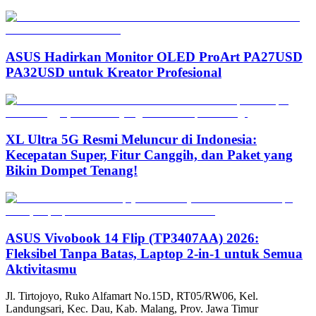
ASUS Hadirkan Monitor OLED ProArt PA27USD
PA32USD untuk Kreator Profesional
XL Ultra 5G Resmi Meluncur di Indonesia:
Kecepatan Super, Fitur Canggih, dan Paket yang
Bikin Dompet Tenang!
ASUS Vivobook 14 Flip (TP3407AA) 2026:
Fleksibel Tanpa Batas, Laptop 2-in-1 untuk Semua
Aktivitasmu
Jl. Tirtojoyo, Ruko Alfamart No.15D, RT05/RW06, Kel.
Landungsari, Kec. Dau, Kab. Malang, Prov. Jawa Timur