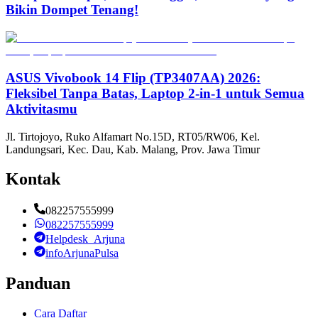
Bikin Dompet Tenang!
ASUS Vivobook 14 Flip (TP3407AA) 2026:
Fleksibel Tanpa Batas, Laptop 2-in-1 untuk Semua
Aktivitasmu
Jl. Tirtojoyo, Ruko Alfamart No.15D, RT05/RW06, Kel.
Landungsari, Kec. Dau, Kab. Malang, Prov. Jawa Timur
Kontak
082257555999
082257555999
Helpdesk_Arjuna
infoArjunaPulsa
Panduan
Cara Daftar