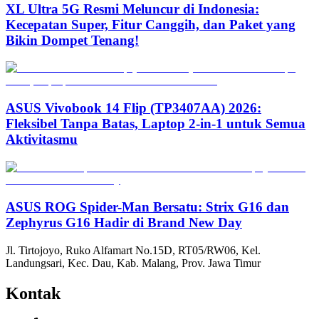
XL Ultra 5G Resmi Meluncur di Indonesia:
Kecepatan Super, Fitur Canggih, dan Paket yang
Bikin Dompet Tenang!
ASUS Vivobook 14 Flip (TP3407AA) 2026:
Fleksibel Tanpa Batas, Laptop 2-in-1 untuk Semua
Aktivitasmu
ASUS ROG Spider-Man Bersatu: Strix G16 dan
Zephyrus G16 Hadir di Brand New Day
Jl. Tirtojoyo, Ruko Alfamart No.15D, RT05/RW06, Kel.
Landungsari, Kec. Dau, Kab. Malang, Prov. Jawa Timur
Kontak