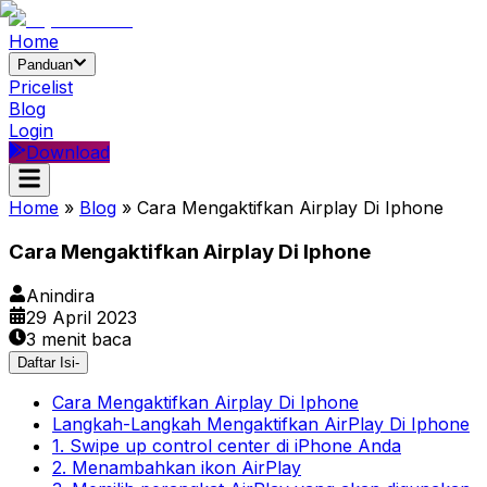
Home
Panduan
Pricelist
Blog
Login
Download
Home
»
Blog
»
Cara Mengaktifkan Airplay Di Iphone
Cara Mengaktifkan Airplay Di Iphone
Anindira
29 April 2023
3
menit baca
Daftar Isi
-
Cara Mengaktifkan Airplay Di Iphone
Langkah-Langkah Mengaktifkan AirPlay Di Iphone
1. Swipe up control center di iPhone Anda
2. Menambahkan ikon AirPlay