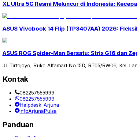
XL Ultra 5G Resmi Meluncur di Indonesia: Kecepa
ASUS Vivobook 14 Flip (TP3407AA) 2026: Fleksib
ASUS ROG Spider-Man Bersatu: Strix G16 dan Ze
Jl. Tirtojoyo, Ruko Alfamart No.15D, RT05/RW06, Kel. La
Kontak
082257555999
082257555999
Helpdesk_Arjuna
infoArjunaPulsa
Panduan