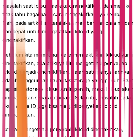
masalah saat Icloud mereka dinonaktifkan, dan mereka
tidak tahu bagaimana cara mengaktifkannya kembali.
Nah, pada artikel ini kami akan memberikan cara mudah
dan cepat untuk mengaktifkan Icloud yang
dinonaktifkan.
Sebelum kita membahas cara mengaktifkan Icloud yang
dinonaktifkan, ada baiknya kita mengetahui penyebab
Icloud menjadi dinonaktifkan. Salah satu penyebabnya
adalah penggunaan kapasitas storage yang penuh. Saat
kapasitas storage Icloud Anda penuh, maka Icloud akan
dinonaktifkan secara otomatis. Selain itu, masalah pada
akun Apple ID juga bisa menjadi penyebab Icloud
dinonaktifkan.
Setelah mengetahui penyebab Icloud dinonaktifkan,