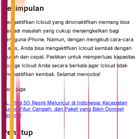
Kesimpulan
Mengaktifkan Icloud yang dinonaktifkan memang bisa
menjadi masalah yang cukup menjengkelkan bagi
pengguna iPhone. Namun, dengan mengikuti cara-cara
di atas, Anda bisa mengaktifkan Icloud kembali dengan
mudah dan cepat. Pastikan untuk memperluas kapasitas
storage Icloud Anda secara berkala agar Icloud tidak
dinonaktifkan kembali. Selamat mencoba!
Baca juga
XL Ultra 5G Resmi Meluncur di Indonesia: Kecepatan
Super, Fitur Canggih, dan Paket yang Bikin Dompet
Tenang!
Penutup