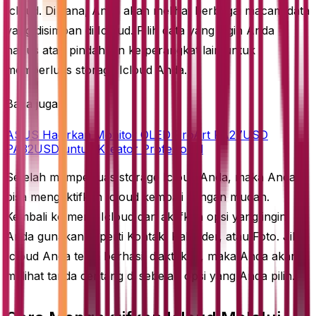
Icloud. Di sana, Anda akan melihat berbagai macam data
yang disimpan di Icloud. Pilih data yang ingin Anda
hapus atau pindahkan ke perangkat lain untuk
memperluas storage Icloud Anda.
Baca juga
ASUS Hadirkan Monitor OLED ProArt PA27USD
PA32USD untuk Kreator Profesional
Setelah memperluas storage Icloud Anda, maka Anda
bisa mengaktifkan Icloud kembali dengan mudah.
Kembali ke menu Icloud dan aktifkan opsi yang ingin
Anda gunakan seperti Kontak, Kalender, atau Foto. Jika
Icloud Anda telah berhasil diaktifkan, maka Anda akan
melihat tanda centang di sebelah opsi yang Anda pilih.