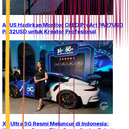
ASUS Hadirkan Monitor OLED ProArt PA27USD
PA32USD untuk Kreator Profesional
XL Ultra 5G Resmi Meluncur di Indonesia: