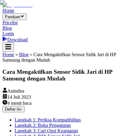
Home
Panduan
Pricelist
Blog
Login
Download
Home
»
Blog
»
Cara Mengaktifkan Sensor Sidik Jari di HP
Samsung dengan Mudah
Cara Mengaktifkan Sensor Sidik Jari di HP
Samsung dengan Mudah
Anindira
14 Juli 2023
4
menit baca
Daftar Isi
-
Langkah 1: Periksa Kompatibilitas
Langkah 2: Buka Pengaturan
Langkah 3: Cari Opsi Keamanan