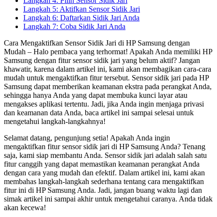
Langkah 4: Pilih Sensor Sidik Jari
Langkah 5: Aktifkan Sensor Sidik Jari
Langkah 6: Daftarkan Sidik Jari Anda
Langkah 7: Coba Sidik Jari Anda
Cara Mengaktifkan Sensor Sidik Jari di HP Samsung dengan
Mudah – Halo pembaca yang terhormat! Apakah Anda memiliki HP
Samsung dengan fitur sensor sidik jari yang belum aktif? Jangan
khawatir, karena dalam artikel ini, kami akan membagikan cara-cara
mudah untuk mengaktifkan fitur tersebut. Sensor sidik jari pada HP
Samsung dapat memberikan keamanan ekstra pada perangkat Anda,
sehingga hanya Anda yang dapat membuka kunci layar atau
mengakses aplikasi tertentu. Jadi, jika Anda ingin menjaga privasi
dan keamanan data Anda, baca artikel ini sampai selesai untuk
mengetahui langkah-langkahnya!
Selamat datang, pengunjung setia! Apakah Anda ingin
mengaktifkan fitur sensor sidik jari di HP Samsung Anda? Tenang
saja, kami siap membantu Anda. Sensor sidik jari adalah salah satu
fitur canggih yang dapat memastikan keamanan perangkat Anda
dengan cara yang mudah dan efektif. Dalam artikel ini, kami akan
membahas langkah-langkah sederhana tentang cara mengaktifkan
fitur ini di HP Samsung Anda. Jadi, jangan buang waktu lagi dan
simak artikel ini sampai akhir untuk mengetahui caranya. Anda tidak
akan kecewa!