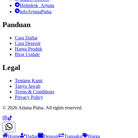
Helpdesk_Arjuna
infoArjunaPulsa
Panduan
Cara Daftar
Cara Deposit
Harga Produk
Blog Update
Legal
Tentang Kami
Tanya Jawab
Terms & Conditions
Privacy Policy
©
2026
Arjuna Pulsa
. All rights reserved.
Home
Daftar
Deposit
Transaksi
Harga