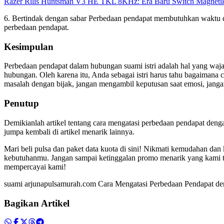
Razer Rilis Huntsman V3 HE TKL 8KHz: Era Baru Switch Magnetik
6. Bertindak dengan sabar Perbedaan pendapat membutuhkan waktu d
perbedaan pendapat.
Kesimpulan
Perbedaan pendapat dalam hubungan suami istri adalah hal yang waja
hubungan. Oleh karena itu, Anda sebagai istri harus tahu bagaimana
masalah dengan bijak, jangan mengambil keputusan saat emosi, jang
Penutup
Demikianlah artikel tentang cara mengatasi perbedaan pendapat den
jumpa kembali di artikel menarik lainnya.
Mari beli pulsa dan paket data kuota di sini! Nikmati kemudahan dan
kebutuhanmu. Jangan sampai ketinggalan promo menarik yang kami t
mempercayai kami!
suami arjunapulsamurah.com Cara Mengatasi Perbedaan Pendapat d
Bagikan Artikel