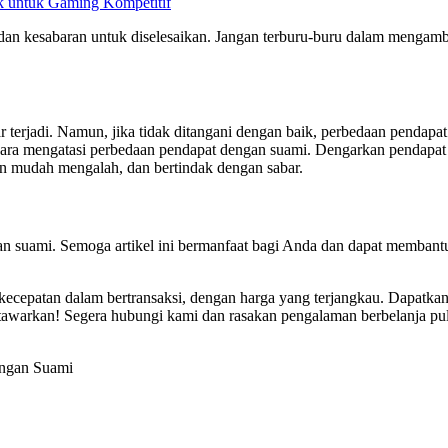
 untuk Gaming Kompetitif
an kesabaran untuk diselesaikan. Jangan terburu-buru dalam mengamb
r terjadi. Namun, jika tidak ditangani dengan baik, perbedaan penda
 cara mengatasi perbedaan pendapat dengan suami. Dengarkan pendapat
an mudah mengalah, dan bertindak dengan sabar.
gan suami. Semoga artikel ini bermanfaat bagi Anda dan dapat membant
 kecepatan dalam bertransaksi, dengan harga yang terjangkau. Dapatkan
awarkan! Segera hubungi kami dan rasakan pengalaman berbelanja pul
engan Suami