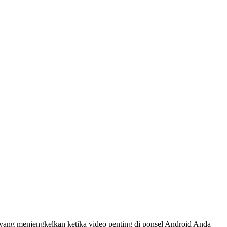
ang menjengkelkan ketika video penting di ponsel Android Anda