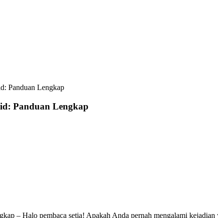
id: Panduan Lengkap
oid: Panduan Lengkap
kap – Halo pembaca setia! Apakah Anda pernah mengalami kejadian y