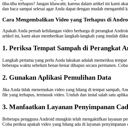
tiba-tiba terhapus? Jangan khawatir, karena dalam artikel ini kami 
dan baca sampai selesai agar Anda dapat dengan mudah mengambil ke
Cara Mengembalikan Video yang Terhapus di Andr
Apakah Anda pernah kehilangan video berharga di perangkat Androi
artikel ini, kami akan memberikan langkah-langkah yang mudah diiku
1. Periksa Tempat Sampah di Perangkat 
Langkah pertama yang perlu Anda lakukan adalah memeriksa tempat s
beberapa waktu sebelum benar-benar dihapus secara permanen. Coba pe
2. Gunakan Aplikasi Pemulihan Data
Jika Anda tidak menemukan video yang hilang di tempat sampah, And
file yang terhapus, termasuk video. Unduh dan instal salah satu apli
3. Manfaatkan Layanan Penyimpanan Ca
Beberapa pengguna Android mungkin telah mengaktifkan layanan pen
Coba periksa apakah video yang hilang ada di layanan penyimpanan