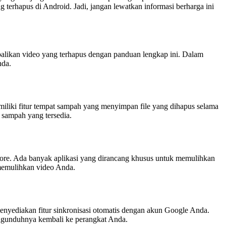
 terhapus di Android. Jadi, jangan lewatkan informasi berharga ini
likan video yang terhapus dengan panduan lengkap ini. Dalam
nda.
iliki fitur tempat sampah yang menyimpan file yang dihapus selama
 sampah yang tersedia.
tore. Ada banyak aplikasi yang dirancang khusus untuk memulihkan
k memulihkan video Anda.
yediakan fitur sinkronisasi otomatis dengan akun Google Anda.
engunduhnya kembali ke perangkat Anda.