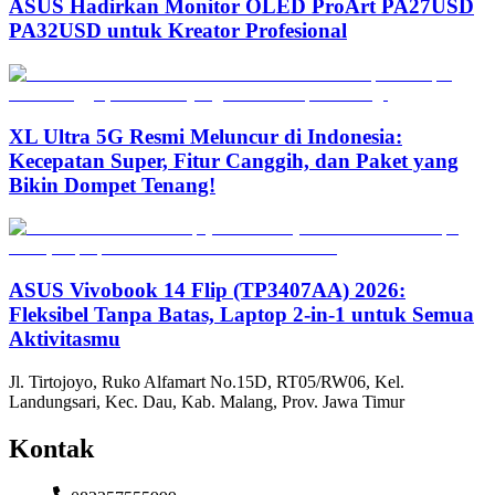
ASUS Hadirkan Monitor OLED ProArt PA27USD
PA32USD untuk Kreator Profesional
XL Ultra 5G Resmi Meluncur di Indonesia:
Kecepatan Super, Fitur Canggih, dan Paket yang
Bikin Dompet Tenang!
ASUS Vivobook 14 Flip (TP3407AA) 2026:
Fleksibel Tanpa Batas, Laptop 2-in-1 untuk Semua
Aktivitasmu
Jl. Tirtojoyo, Ruko Alfamart No.15D, RT05/RW06, Kel.
Landungsari, Kec. Dau, Kab. Malang, Prov. Jawa Timur
Kontak