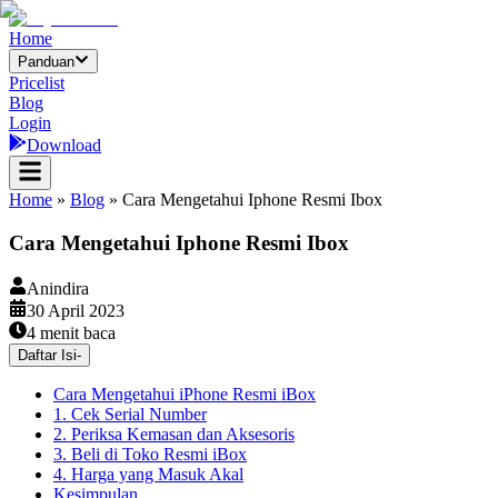
Home
Panduan
Pricelist
Blog
Login
Download
Home
»
Blog
»
Cara Mengetahui Iphone Resmi Ibox
Cara Mengetahui Iphone Resmi Ibox
Anindira
30 April 2023
4
menit baca
Daftar Isi
-
Cara Mengetahui iPhone Resmi iBox
1. Cek Serial Number
2. Periksa Kemasan dan Aksesoris
3. Beli di Toko Resmi iBox
4. Harga yang Masuk Akal
Kesimpulan