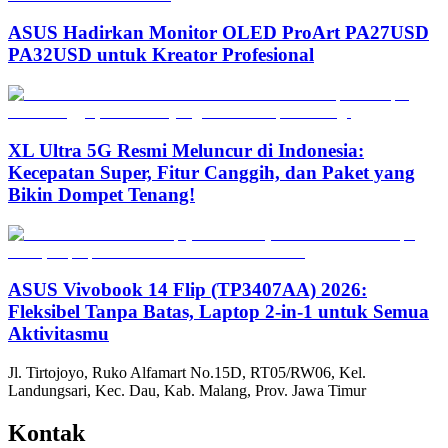
ASUS Hadirkan Monitor OLED ProArt PA27USD
PA32USD untuk Kreator Profesional
XL Ultra 5G Resmi Meluncur di Indonesia:
Kecepatan Super, Fitur Canggih, dan Paket yang
Bikin Dompet Tenang!
ASUS Vivobook 14 Flip (TP3407AA) 2026:
Fleksibel Tanpa Batas, Laptop 2-in-1 untuk Semua
Aktivitasmu
Jl. Tirtojoyo, Ruko Alfamart No.15D, RT05/RW06, Kel.
Landungsari, Kec. Dau, Kab. Malang, Prov. Jawa Timur
Kontak