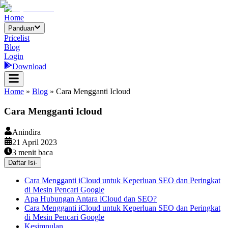
Home
Panduan
Pricelist
Blog
Login
Download
Home
»
Blog
»
Cara Mengganti Icloud
Cara Mengganti Icloud
Anindira
21 April 2023
3
menit baca
Daftar Isi
-
Cara Mengganti iCloud untuk Keperluan SEO dan Peringkat
di Mesin Pencari Google
Apa Hubungan Antara iCloud dan SEO?
Cara Mengganti iCloud untuk Keperluan SEO dan Peringkat
di Mesin Pencari Google
Kesimpulan