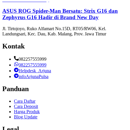
ASUS ROG Spider-Man Bersatu: Strix G16 dan
Zephyrus G16 Hadir di Brand New Day
Jl. Tirtojoyo, Ruko Alfamart No.15D, RT05/RW06, Kel.
Landungsari, Kec. Dau, Kab. Malang, Prov. Jawa Timur
Kontak
082257555999
082257555999
Helpdesk_Arjuna
infoArjunaPulsa
Panduan
Cara Daftar
Cara Deposit
Harga Produk
Blog Update
Legal