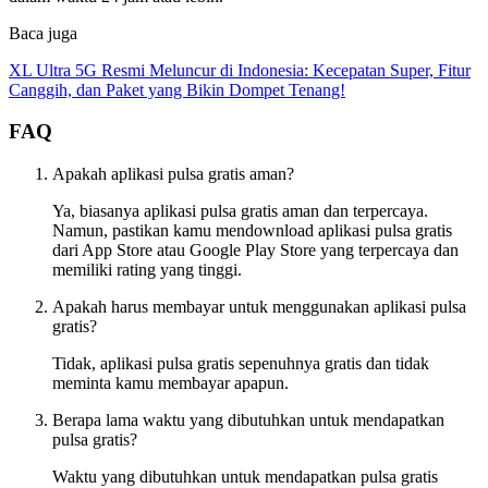
Baca juga
XL Ultra 5G Resmi Meluncur di Indonesia: Kecepatan Super, Fitur
Canggih, dan Paket yang Bikin Dompet Tenang!
FAQ
Apakah aplikasi pulsa gratis aman?
Ya, biasanya aplikasi pulsa gratis aman dan terpercaya.
Namun, pastikan kamu mendownload aplikasi pulsa gratis
dari App Store atau Google Play Store yang terpercaya dan
memiliki rating yang tinggi.
Apakah harus membayar untuk menggunakan aplikasi pulsa
gratis?
Tidak, aplikasi pulsa gratis sepenuhnya gratis dan tidak
meminta kamu membayar apapun.
Berapa lama waktu yang dibutuhkan untuk mendapatkan
pulsa gratis?
Waktu yang dibutuhkan untuk mendapatkan pulsa gratis