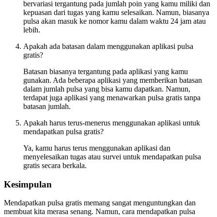
bervariasi tergantung pada jumlah poin yang kamu miliki dan
kepuasan dari tugas yang kamu selesaikan. Namun, biasanya
pulsa akan masuk ke nomor kamu dalam waktu 24 jam atau
lebih.
Apakah ada batasan dalam menggunakan aplikasi pulsa
gratis?
Batasan biasanya tergantung pada aplikasi yang kamu
gunakan. Ada beberapa aplikasi yang memberikan batasan
dalam jumlah pulsa yang bisa kamu dapatkan. Namun,
terdapat juga aplikasi yang menawarkan pulsa gratis tanpa
batasan jumlah.
Apakah harus terus-menerus menggunakan aplikasi untuk
mendapatkan pulsa gratis?
Ya, kamu harus terus menggunakan aplikasi dan
menyelesaikan tugas atau survei untuk mendapatkan pulsa
gratis secara berkala.
Kesimpulan
Mendapatkan pulsa gratis memang sangat menguntungkan dan
membuat kita merasa senang. Namun, cara mendapatkan pulsa