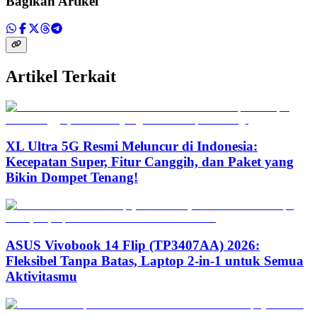
Bagikan Artikel
Artikel Terkait
XL Ultra 5G Resmi Meluncur di Indonesia:
Kecepatan Super, Fitur Canggih, dan Paket yang
Bikin Dompet Tenang!
ASUS Vivobook 14 Flip (TP3407AA) 2026:
Fleksibel Tanpa Batas, Laptop 2-in-1 untuk Semua
Aktivitasmu