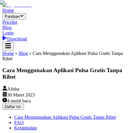
Home
Panduan
Pricelist
Blog
Login
Download
Home
»
Blog
»
Cara Menggunakan Aplikasi Pulsa Gratis Tanpa
Ribet
Cara Menggunakan Aplikasi Pulsa Gratis Tanpa
Ribet
Alisha
30 Maret 2023
4
menit baca
Daftar Isi
-
Cara Menggunakan Aplikasi Pulsa Gratis Tanpa Ribet
FAQ
Kesimpulan