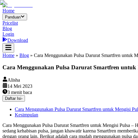
Home
Panduan
Pricelist
Blog
Login
Download
Home
»
Blog
»
Cara Menggunakan Pulsa Darurat Smartfren untuk M
Cara Menggunakan Pulsa Darurat Smartfren untuk 
Alisha
14 Mei 2023
3
menit baca
Daftar Isi
-
Cara Menggunakan Pulsa Darurat Smartfren untuk Mengisi Pu
Kesimpulan
Cara Menggunakan Pulsa Darurat Smartfren untuk Mengisi Pulsa – Ha
sedang kehabisan pulsa, jangan khawatir karena Smartfren memberik
dengan orang lain. Berikut adalah cara mudah menggunakan pulsa dar