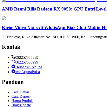
AMD Resmi Rilis Radeon RX 9050: GPU Entri Level
Kirim Video Notes di WhatsApp Biar Chat Makin Hi
Jl. Tirtojoyo, Ruko Alfamart No.15D, RT05/RW06, Kel. Landungsari
Kontak
082257555999
082257555999
Helpdesk_Arjuna
infoArjunaPulsa
Panduan
Cara Daftar
Cara Deposit
Harga Produk
Blog Update