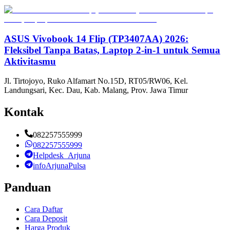
ASUS Vivobook 14 Flip (TP3407AA) 2026:
Fleksibel Tanpa Batas, Laptop 2-in-1 untuk Semua
Aktivitasmu
Jl. Tirtojoyo, Ruko Alfamart No.15D, RT05/RW06, Kel.
Landungsari, Kec. Dau, Kab. Malang, Prov. Jawa Timur
Kontak
082257555999
082257555999
Helpdesk_Arjuna
infoArjunaPulsa
Panduan
Cara Daftar
Cara Deposit
Harga Produk