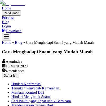
Home
Panduan
Pricelist
Blog
Login
Download
Home
»
Blog
»
Cara Menghadapi Suami yang Mudah Marah
Cara Menghadapi Suami yang Mudah Marah
Ayunindya
16 Maret 2023
4
menit baca
Daftar Isi
-
Hindari Konfrontasi
Temukan Penyebab Kemarahan
Menjaga Kontrol Diri
Hindari Mengkritik Suami
Cari Waktu yang Tepat untuk Berbicara
Mendengarkan dengan Baik