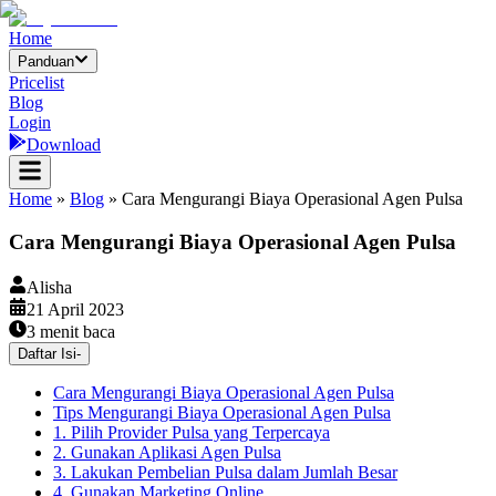
Home
Panduan
Pricelist
Blog
Login
Download
Home
»
Blog
»
Cara Mengurangi Biaya Operasional Agen Pulsa
Cara Mengurangi Biaya Operasional Agen Pulsa
Alisha
21 April 2023
3
menit baca
Daftar Isi
-
Cara Mengurangi Biaya Operasional Agen Pulsa
Tips Mengurangi Biaya Operasional Agen Pulsa
1. Pilih Provider Pulsa yang Terpercaya
2. Gunakan Aplikasi Agen Pulsa
3. Lakukan Pembelian Pulsa dalam Jumlah Besar
4. Gunakan Marketing Online