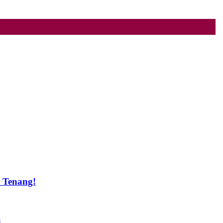
t Tenang!
u