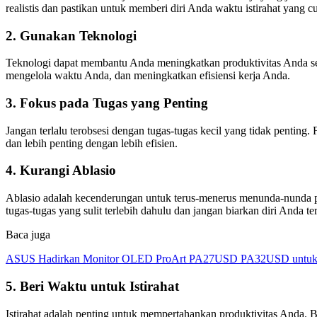
realistis dan pastikan untuk memberi diri Anda waktu istirahat yang c
2. Gunakan Teknologi
Teknologi dapat membantu Anda meningkatkan produktivitas Anda se
mengelola waktu Anda, dan meningkatkan efisiensi kerja Anda.
3. Fokus pada Tugas yang Penting
Jangan terlalu terobsesi dengan tugas-tugas kecil yang tidak pentin
dan lebih penting dengan lebih efisien.
4. Kurangi Ablasio
Ablasio adalah kecenderungan untuk terus-menerus menunda-nunda pe
tugas-tugas yang sulit terlebih dahulu dan jangan biarkan diri Anda t
Baca juga
ASUS Hadirkan Monitor OLED ProArt PA27USD PA32USD untuk Kr
5. Beri Waktu untuk Istirahat
Istirahat adalah penting untuk mempertahankan produktivitas Anda. Be