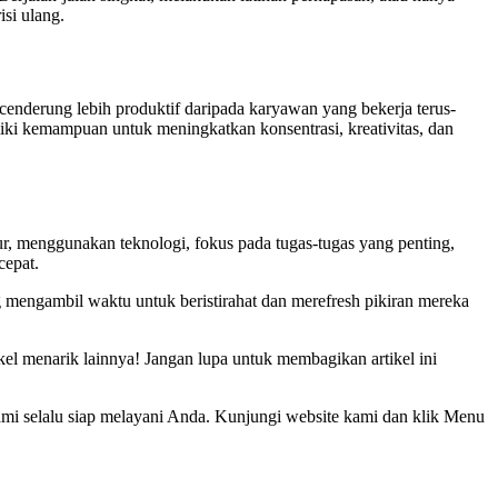
si ulang.
enderung lebih produktif daripada karyawan yang bekerja terus-
iki kemampuan untuk meningkatkan konsentrasi, kreativitas, dan
r, menggunakan teknologi, fokus pada tugas-tugas yang penting,
cepat.
 mengambil waktu untuk beristirahat dan merefresh pikiran mereka
el menarik lainnya! Jangan lupa untuk membagikan artikel ini
 kami selalu siap melayani Anda. Kunjungi website kami dan klik Menu