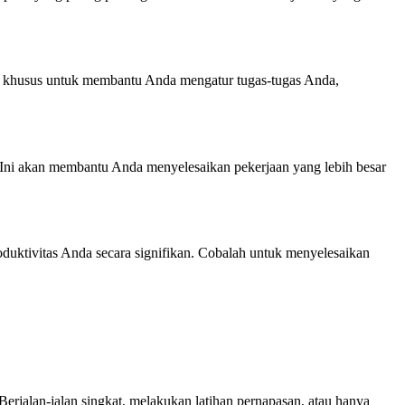
ng khusus untuk membantu Anda mengatur tugas-tugas Anda,
u. Ini akan membantu Anda menyelesaikan pekerjaan yang lebih besar
duktivitas Anda secara signifikan. Cobalah untuk menyelesaikan
Berjalan-jalan singkat, melakukan latihan pernapasan, atau hanya