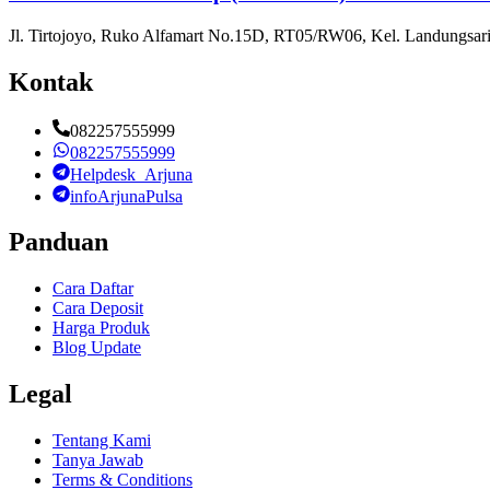
Jl. Tirtojoyo, Ruko Alfamart No.15D, RT05/RW06, Kel. Landungsari
Kontak
082257555999
082257555999
Helpdesk_Arjuna
infoArjunaPulsa
Panduan
Cara Daftar
Cara Deposit
Harga Produk
Blog Update
Legal
Tentang Kami
Tanya Jawab
Terms & Conditions