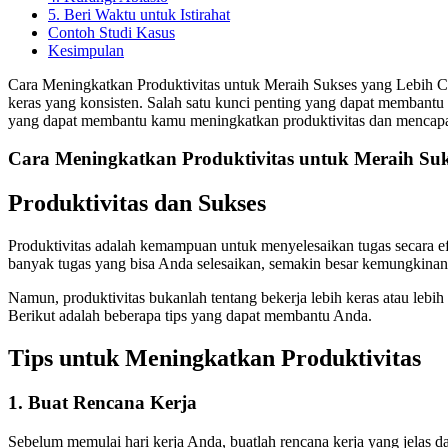
5. Beri Waktu untuk Istirahat
Contoh Studi Kasus
Kesimpulan
Cara Meningkatkan Produktivitas untuk Meraih Sukses yang Lebih Cep
keras yang konsisten. Salah satu kunci penting yang dapat membantu 
yang dapat membantu kamu meningkatkan produktivitas dan mencapai k
Cara Meningkatkan Produktivitas untuk Meraih Suk
Produktivitas dan Sukses
Produktivitas adalah kemampuan untuk menyelesaikan tugas secara ef
banyak tugas yang bisa Anda selesaikan, semakin besar kemungkina
Namun, produktivitas bukanlah tentang bekerja lebih keras atau lebih
Berikut adalah beberapa tips yang dapat membantu Anda.
Tips untuk Meningkatkan Produktivitas
1. Buat Rencana Kerja
Sebelum memulai hari kerja Anda, buatlah rencana kerja yang jelas da