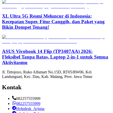
XL Ultra 5G Resmi Meluncur di Indonesia:
Kecepatan Super, Fitur Canggih, dan Paket yang
Bikin Dompet Tenang!
ASUS Vivobook 14 Flip (TP3407AA) 2026:
Fleksibel Tanpa Batas, Laptop 2-in-1 untuk Semua
Aktivitasmu
Jl. Tirtojoyo, Ruko Alfamart No.15D, RT05/RW06, Kel.
Landungsari, Kec. Dau, Kab. Malang, Prov. Jawa Timur
Kontak
082257555999
082257555999
Helpdesk_Arjuna