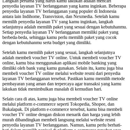
Langkah pertama yang harus kamu lakukan adalah mencari
penyedia layanan TV berlangganan yang kamu inginkan. Beberapa
penyedia layanan TV berlangganan yang populer di Indonesia
antara lain Indihome, Transvision, dan Nexmedia. Setelah kamu
memilih penyedia layanan TV yang kamu inginkan, langkah
selanjutnya adalah memilih paket yang sesuai dengan kebutuhanmu.
Setiap penyedia layanan TV berlangganan memiliki paket yang
berbeda-beda, sehingga kamu perlu memilih paket yang cocok
dengan kebutuhanmu serta budget yang dimiliki.
Setelah kamu memilih paket yang sesuai, langkah selanjutnya
adalah membeli voucher TV online. Untuk membeli voucher TV
online, kamu bisa menggunakan aplikasi mobile banking yang
dimiliki oleh bank yang kamu gunakan. Selain itu, kamu juga bisa
membeli voucher TV online melalui website resmi dari penyedia
layanan TV berlangganan tersebut. Pastikan kamu memilih metode
pembayaran yang aman dan terpercaya agar transaksi yang kamu
lakukan tidak menimbulkan masalah di kemudian hari.
Selain cara di atas, kamu juga bisa membeli voucher TV online
melalui platform e-commerce seperti Tokopedia, Shopee, dan
Bukalapak. Di platform e-commerce tersebut, kamu bisa membeli
voucher TV online dengan diskon menarik dan harga yang lebih
murah dibandingkan membeli langsung melalui website resmi
penyedia layanan TV berlangganan. Namun, kamu perlu berhati-