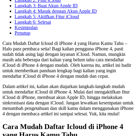
Langkah 2: Pilih iCloud
Langkah 3: Buat Akun Apple ID
Langkah 4: Masuk dengan Akun Apple ID
Langkah 5: Aktifkan Fitur iCloud
Langkah 6: Selesai
Kesimpulan
Penutup
Cara Mudah Daftar Icloud di iPhone 4 yang Harus Kamu Tahu –
Halo para pembaca setia! Bagi kalian pengguna iPhone 4, pasti
sudah tidak asing lagi dengan layanan iCloud. Namun, mungkin
masih ada beberapa dari kalian yang belum tahu cara mendaftar
iCloud di iPhone 4 dengan mudah. Oleh karena itu, artikel ini hadir
untuk memberikan panduan lengkap bagi kalian yang ingin
mendaftar iCloud di iPhone 4 dengan mudah dan cepat.
Dalam artikel ini, kalian akan diajarkan langkah-langkah mudah
untuk mendaftar iCloud di iPhone 4. Mulai dari mengaktifkan fitur
iCloud di iPhone, membuat akun Apple ID, hingga melakukan
sinkronisasi data dengan iCloud. Jangan lewatkan kesempatan untuk
menambah pengetahuan dan skill kamu dalam menggunakan iPhone
4 dengan membaca artikel ini sampai selesai. Yuk, kita mulai!
Cara Mudah Daftar Icloud di iPhone 4
yang Harus Kamu Tahu