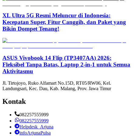
XL Ultra 5G Resmi Meluncur di Indonesia:
Kecepatan Super, Fitur Canggih, dan Paket yang
Bikin Dompet Tenang!
ASUS Vivobook 14 Flip (TP3407AA) 2026:
Fleksibel Tanpa Batas, Laptop 2-in-1 untuk Semua
Aktivitasmu
Jl. Tirtojoyo, Ruko Alfamart No.15D, RT05/RW06, Kel.
Landungsari, Kec. Dau, Kab. Malang, Prov. Jawa Timur
Kontak
082257555999
082257555999
Helpdesk_Arjuna
infoArjunaPulsa