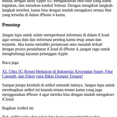
masuk dengan akun Apple ID, mengaktifkan fitur-fitur yang kamu
inginkan, dan menekan tombol Selesai. Dengan mengikuti langkah-
langkah tersebut, kamu bisa dengan mudah mengakses semua fitur
yang tersedia di dalam iPhone 4 kamu.
Penutup
Jangan lupa untuk selalu memperbarui informasi di dalam iCloud
agar semua data dan informasi penting kamu tetap aman dan
terjamin. Jika kamu memiliki pertanyaan atau masalah terkait
dengan proses pendaftaran iCloud di iPhone 4, jangan ragu untuk
menghubungi layanan pelanggan Apple.
Baca juga
XL Ultra 5G Resmi Meluncur di Indonesia: Kecepatan Super, Fitur
Canggih, dan Paket yang Bikin Dompet Tenang!
Sampai jumpa kembali di artikel menarik lainnya. Jangan lupa untuk
membagikan artikel ini kepada teman-teman kamu yang juga
menggunakan iPhone 4 agar mereka bisa dengan mudah mengakses
iCloud.
Bagikan Artikel ini
Yuk, miliki pulsa dan paket data kuota yang terjangkau dan