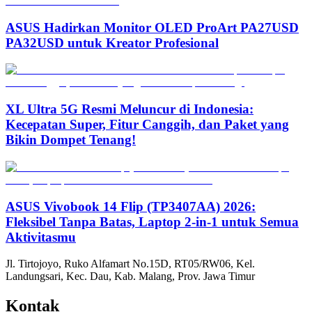
ASUS Hadirkan Monitor OLED ProArt PA27USD
PA32USD untuk Kreator Profesional
XL Ultra 5G Resmi Meluncur di Indonesia:
Kecepatan Super, Fitur Canggih, dan Paket yang
Bikin Dompet Tenang!
ASUS Vivobook 14 Flip (TP3407AA) 2026:
Fleksibel Tanpa Batas, Laptop 2-in-1 untuk Semua
Aktivitasmu
Jl. Tirtojoyo, Ruko Alfamart No.15D, RT05/RW06, Kel.
Landungsari, Kec. Dau, Kab. Malang, Prov. Jawa Timur
Kontak