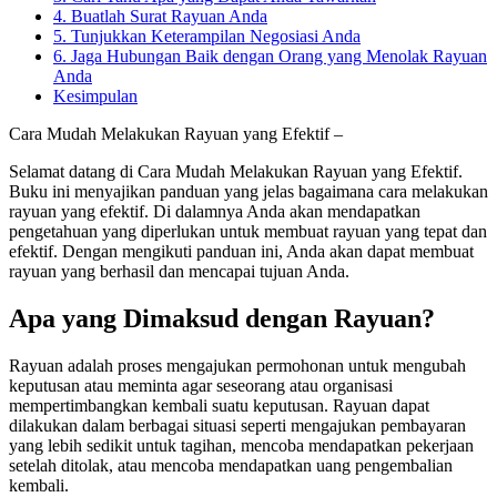
4. Buatlah Surat Rayuan Anda
5. Tunjukkan Keterampilan Negosiasi Anda
6. Jaga Hubungan Baik dengan Orang yang Menolak Rayuan
Anda
Kesimpulan
Cara Mudah Melakukan Rayuan yang Efektif –
Selamat datang di Cara Mudah Melakukan Rayuan yang Efektif.
Buku ini menyajikan panduan yang jelas bagaimana cara melakukan
rayuan yang efektif. Di dalamnya Anda akan mendapatkan
pengetahuan yang diperlukan untuk membuat rayuan yang tepat dan
efektif. Dengan mengikuti panduan ini, Anda akan dapat membuat
rayuan yang berhasil dan mencapai tujuan Anda.
Apa yang Dimaksud dengan Rayuan?
Rayuan adalah proses mengajukan permohonan untuk mengubah
keputusan atau meminta agar seseorang atau organisasi
mempertimbangkan kembali suatu keputusan. Rayuan dapat
dilakukan dalam berbagai situasi seperti mengajukan pembayaran
yang lebih sedikit untuk tagihan, mencoba mendapatkan pekerjaan
setelah ditolak, atau mencoba mendapatkan uang pengembalian
kembali.