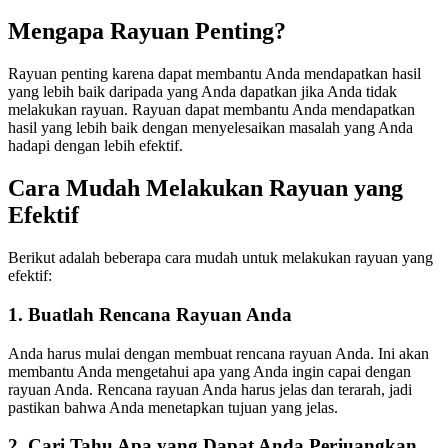
Mengapa Rayuan Penting?
Rayuan penting karena dapat membantu Anda mendapatkan hasil
yang lebih baik daripada yang Anda dapatkan jika Anda tidak
melakukan rayuan. Rayuan dapat membantu Anda mendapatkan
hasil yang lebih baik dengan menyelesaikan masalah yang Anda
hadapi dengan lebih efektif.
Cara Mudah Melakukan Rayuan yang
Efektif
Berikut adalah beberapa cara mudah untuk melakukan rayuan yang
efektif:
1. Buatlah Rencana Rayuan Anda
Anda harus mulai dengan membuat rencana rayuan Anda. Ini akan
membantu Anda mengetahui apa yang Anda ingin capai dengan
rayuan Anda. Rencana rayuan Anda harus jelas dan terarah, jadi
pastikan bahwa Anda menetapkan tujuan yang jelas.
2. Cari Tahu Apa yang Dapat Anda Perjuangkan