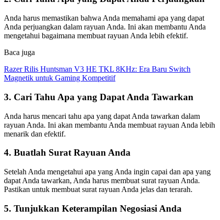
Anda harus memastikan bahwa Anda memahami apa yang dapat
Anda perjuangkan dalam rayuan Anda. Ini akan membantu Anda
mengetahui bagaimana membuat rayuan Anda lebih efektif.
Baca juga
Razer Rilis Huntsman V3 HE TKL 8KHz: Era Baru Switch
Magnetik untuk Gaming Kompetitif
3. Cari Tahu Apa yang Dapat Anda Tawarkan
Anda harus mencari tahu apa yang dapat Anda tawarkan dalam
rayuan Anda. Ini akan membantu Anda membuat rayuan Anda lebih
menarik dan efektif.
4. Buatlah Surat Rayuan Anda
Setelah Anda mengetahui apa yang Anda ingin capai dan apa yang
dapat Anda tawarkan, Anda harus membuat surat rayuan Anda.
Pastikan untuk membuat surat rayuan Anda jelas dan terarah.
5. Tunjukkan Keterampilan Negosiasi Anda