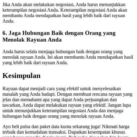
Jika Anda akan melakukan negosiasi, Anda harus menunjukkan
keterampilan negosiasi Anda. Keterampilan negosiasi Anda akan
membantu Anda mendapatkan hasil yang lebih baik dari rayuan
Anda.
6. Jaga Hubungan Baik dengan Orang yang
Menolak Rayuan Anda
Anda harus selalu menjaga hubungan baik dengan orang yang
menolak rayuan Anda. Ini akan membantu Anda mendapatkan hasil
yang lebih baik dari rayuan Anda.
Kesimpulan
Rayuan dapat menjadi cara yang efektif untuk menyelesaikan
masalah yang Anda hadapi. Dengan membuat rencana rayuan yang
jelas dan memahami apa yang dapat Anda perjuangkan dan
tawarkan, Anda dapat melakukan rayuan yang efektif. Jangan lupa
untuk menunjukkan keterampilan negosiasi Anda dan menjaga
hubungan baik dengan orang yang menolak rayuan Anda.
Ayo beli pulsa dan paket data kuota sekarang juga! Nikmati harga
terbaik dan kemudahan transaksi. Dapatkan kesempatan khusus