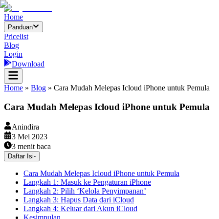
Home
Panduan
Pricelist
Blog
Login
Download
Home
»
Blog
»
Cara Mudah Melepas Icloud iPhone untuk Pemula
Cara Mudah Melepas Icloud iPhone untuk Pemula
Anindira
3 Mei 2023
3
menit baca
Daftar Isi
-
Cara Mudah Melepas Icloud iPhone untuk Pemula
Langkah 1: Masuk ke Pengaturan iPhone
Langkah 2: Pilih ‘Kelola Penyimpanan’
Langkah 3: Hapus Data dari iCloud
Langkah 4: Keluar dari Akun iCloud
Kesimpulan