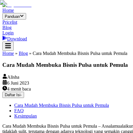
Home
Panduan
Pricelist
Blog
Login
Download
Home
»
Blog
»
Cara Mudah Membuka Bisnis Pulsa untuk Pemula
Cara Mudah Membuka Bisnis Pulsa untuk Pemula
Alisha
6 Juni 2023
4
menit baca
Daftar Isi
-
Cara Mudah Membuka Bisnis Pulsa untuk Pemula
FAQ
Kesimpulan
Cara Mudah Membuka Bisnis Pulsa untuk Pemula – Assalamualaikum p
tidaklah sulit, terutama dengan adanya teknologi yang semakin cang