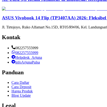
ASUS Vivobook 14 Flip (TP3407AA) 2026: Fleksibel
Jl. Tirtojoyo, Ruko Alfamart No.15D, RT05/RW06, Kel. Landungsari
Kontak
082257555999
082257555999
Helpdesk_Arjuna
infoArjunaPulsa
Panduan
Cara Daftar
Cara Deposit
Harga Produk
Blog Update
Legal