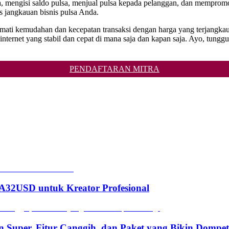
a, mengisi saldo pulsa, menjual pulsa kepada pelanggan, dan mempromo
 jangkauan bisnis pulsa Anda.
ikmati kemudahan dan kecepatan transaksi dengan harga yang terjangkau
t yang stabil dan cepat di mana saja dan kapan saja. Ayo, tunggu a
PENDAFTARAN MITRA
2USD untuk Kreator Profesional
n Super, Fitur Canggih, dan Paket yang Bikin Dompe