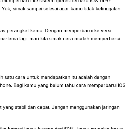
memperbarui ke sistem operasi terbaru IOS 14.6?
 Yuk, simak sampai selesai agar kamu tidak ketinggalan
itas perangkat kamu. Dengan memperbarui ke versi
ama-lama lagi, mari kita simak cara mudah memperbarui
alah satu cara untuk mendapatkan itu adalah dengan
k iPhone. Bagi kamu yang belum tahu cara memperbarui iOS
 yang stabil dan cepat. Jangan menggunakan jaringan
. Jika baterai kamu kurang dari 50%, kamu mungkin harus