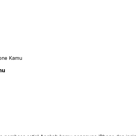
hone Kamu
mu