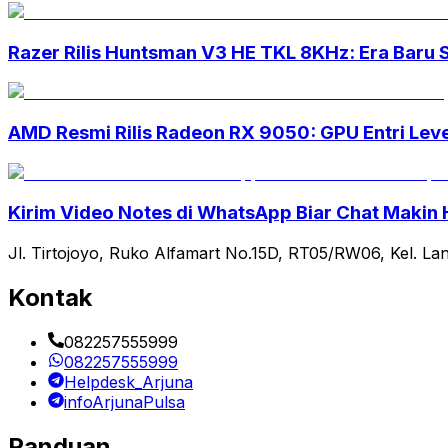
Razer Rilis Huntsman V3 HE TKL 8KHz: Era Baru 
AMD Resmi Rilis Radeon RX 9050: GPU Entri Lev
Kirim Video Notes di WhatsApp Biar Chat Makin 
Jl. Tirtojoyo, Ruko Alfamart No.15D, RT05/RW06, Kel. La
Kontak
082257555999
082257555999
Helpdesk_Arjuna
infoArjunaPulsa
Panduan