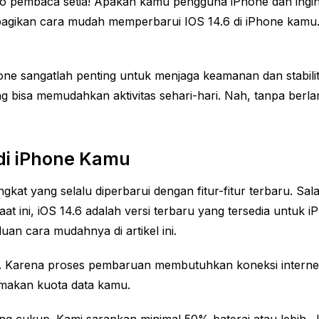
 pembaca setia! Apakah kamu pengguna iPhone dan ingin 
embagikan cara mudah memperbarui IOS 14.6 di iPhone kamu.
hone sangatlah penting untuk menjaga keamanan dan stabil
ng bisa memudahkan aktivitas sehari-hari. Nah, tanpa berl
di iPhone Kamu
ngkat yang selalu diperbarui dengan fitur-fitur terbaru. S
aat ini, iOS 14.6 adalah versi terbaru yang tersedia untu
an cara mudahnya di artikel ini.
. Karena proses pembaruan membutuhkan koneksi internet
emakan kuota data kamu.
 yang cukup. Kami sarankan minimal 50% baterai atau lebih