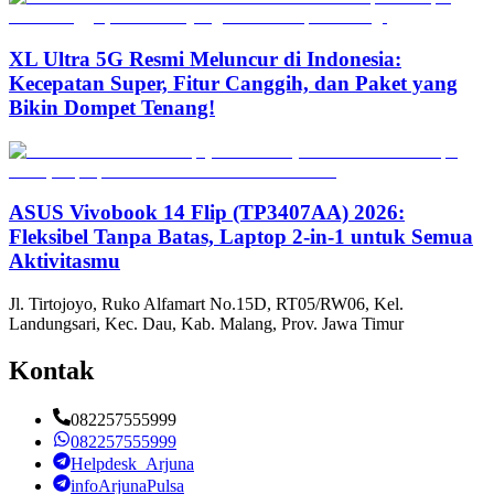
XL Ultra 5G Resmi Meluncur di Indonesia:
Kecepatan Super, Fitur Canggih, dan Paket yang
Bikin Dompet Tenang!
ASUS Vivobook 14 Flip (TP3407AA) 2026:
Fleksibel Tanpa Batas, Laptop 2-in-1 untuk Semua
Aktivitasmu
Jl. Tirtojoyo, Ruko Alfamart No.15D, RT05/RW06, Kel.
Landungsari, Kec. Dau, Kab. Malang, Prov. Jawa Timur
Kontak
082257555999
082257555999
Helpdesk_Arjuna
infoArjunaPulsa