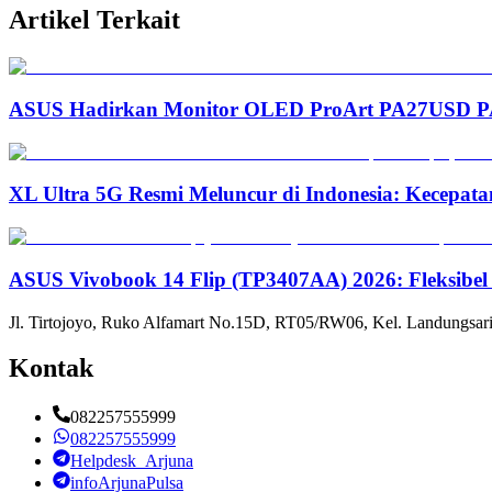
Artikel Terkait
ASUS Hadirkan Monitor OLED ProArt PA27USD PA3
XL Ultra 5G Resmi Meluncur di Indonesia: Kecepata
ASUS Vivobook 14 Flip (TP3407AA) 2026: Fleksibel
Jl. Tirtojoyo, Ruko Alfamart No.15D, RT05/RW06, Kel. Landungsari
Kontak
082257555999
082257555999
Helpdesk_Arjuna
infoArjunaPulsa