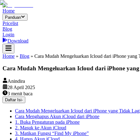
Home
Panduan
Pricelist
Blog
Login
Download
Home
»
Blog
»
Cara Mudah Mengeluarkan Icloud dari iPhone yang 
Cara Mudah Mengeluarkan Icloud dari iPhone yang
Anindira
28 April 2025
3
menit baca
Daftar Isi
-
Cara Mudah Mengeluarkan Icloud dari iPhone yang Tidak Lag
Cara Menghapus Akun iCloud dari iPhone
1. Buka Pengaturan pada iPhone
2. Masuk ke Akun iCloud
3. Matikan Fungsi “Find My iPhone”
4. Hapus Akun iCloud