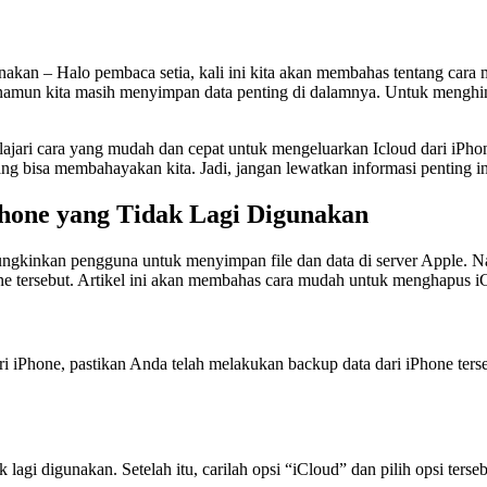
kan – Halo pembaca setia, kali ini kita akan membahas tentang cara 
 namun kita masih menyimpan data penting di dalamnya. Untuk menghind
mpelajari cara yang mudah dan cepat untuk mengeluarkan Icloud dari iP
ang bisa membahayakan kita. Jadi, jangan lewatkan informasi penting ini
hone yang Tidak Lagi Digunakan
mungkinkan pengguna untuk menyimpan file dan data di server Apple. N
tersebut. Artikel ini akan membahas cara mudah untuk menghapus iCl
 iPhone, pastikan Anda telah melakukan backup data dari iPhone ters
i digunakan. Setelah itu, carilah opsi “iCloud” dan pilih opsi terseb