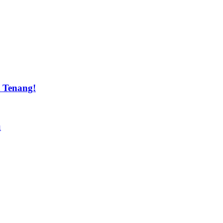
t Tenang!
u