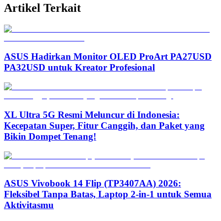
Artikel Terkait
ASUS Hadirkan Monitor OLED ProArt PA27USD
PA32USD untuk Kreator Profesional
XL Ultra 5G Resmi Meluncur di Indonesia:
Kecepatan Super, Fitur Canggih, dan Paket yang
Bikin Dompet Tenang!
ASUS Vivobook 14 Flip (TP3407AA) 2026:
Fleksibel Tanpa Batas, Laptop 2-in-1 untuk Semua
Aktivitasmu