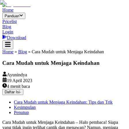
Home
Panduan
Pricelist
Blog
Login
Download
Home
»
Blog
»
Cara Mudah untuk Menjaga Keindahan
Cara Mudah untuk Menjaga Keindahan
Ayunindya
19 April 2023
4
menit baca
Daftar Isi
-
Cara Mudah untuk Menjaga Keindahan: Tips dan Trik
Kesimpulan
Penutup
Cara Mudah untuk Menjaga Keindahan – Halo pembaca! Siapa
yang tidak ingin terlihat cantik dan menawan? Namun, menjaga