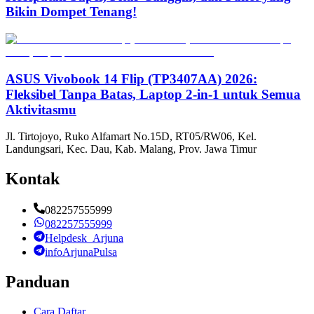
Bikin Dompet Tenang!
ASUS Vivobook 14 Flip (TP3407AA) 2026:
Fleksibel Tanpa Batas, Laptop 2-in-1 untuk Semua
Aktivitasmu
Jl. Tirtojoyo, Ruko Alfamart No.15D, RT05/RW06, Kel.
Landungsari, Kec. Dau, Kab. Malang, Prov. Jawa Timur
Kontak
082257555999
082257555999
Helpdesk_Arjuna
infoArjunaPulsa
Panduan
Cara Daftar